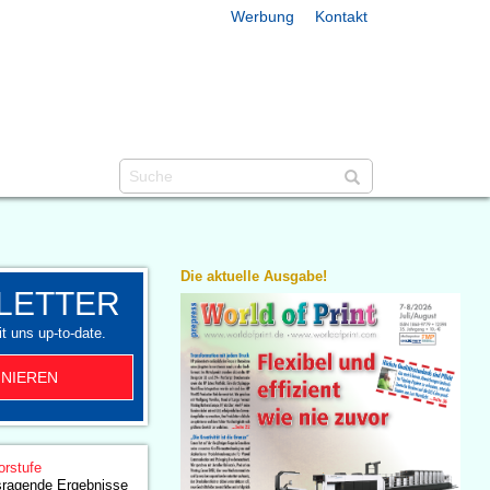
Werbung
Kontakt
Die aktuelle Ausgabe!
LETTER
t uns up-to-date.
NIEREN
orstufe
sragende Ergebnisse