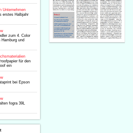
n Unternehmen
s erstes Halbjahr
ow
dler zum 4. Color
h Hamburg und
chsmaterialien
oofpapier für den
oof ein
ow
taprint bei Epson
ow
ten fogra 39L
t