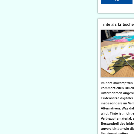
Tinte als kritisch
Im hart umkämpften 
kommerziellen Druc
Unternehmen angesic
Tintensätze digitaler
insbesondere im Verg
Alternativen. Was da
wird: Tinte ist nicht 
Verbrauchsmaterial, 
Bestandteil des Inkj
unverzichtbar wie di
Druckwerk selbst......