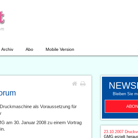
Archiv
Abo
Mobile Version
NEWS
orum
Bleiben Sie mi
ABON
 Druckmaschine als Voraussetzung für
w
MG am 30. Januar 2008 zu einem Vortrag
in.
23.10.2007
Druckv
GMG erzielt herau