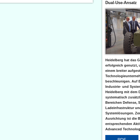
Dual-Use-Ansatz
Heidelberg hat das G
erfolgreich genutzt,
einem breiter aufgest
Technologieunterneh
beschleunigen. Auf 
Industrie- und Syst
Heidelberg mit dem 
systematisch zusätzl
Bereichen Defense, S
Ladeinfrastruktur und
Systemlösungen. Zent
Ausrichtung ist die B
entsprechenden Aktiv
Advanced Technologi
PDF