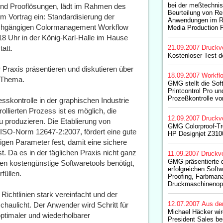
bei der meßtechnis
d Prooflösungen, lädt im Rahmen des
Beurteilung von Re
em Vortrag ein: Standardisierung der
Anwendungen im R
rchgängigen Colormanagement Workflow
Media Production 
18 Uhr in der König-Karl-Halle im Hause
tatt.
21.09.2007
Druckv
Kostenloser Test 
Praxis präsentieren und diskutieren über
18.09.2007
Workfl
 Thema.
GMG stellt die Sof
Printcontrol Pro un
Prozeßkontrolle vo
sskontrolle in der graphischen Industrie
llierten Prozess ist es möglich, die
12.09.2007
Druckv
zu produzieren. Die Etablierung von
GMG Colorproof-Tre
e ISO-Norm 12647-2:2007, fördert eine gute
HP Designjet Z310
igen Parameter fest, damit eine sichere
 Da es in der täglichen Praxis nicht ganz
11.09.2007
Druckvo
GMG präsentierte d
rden kostengünstige Softwaretools benötigt,
erfolgreichen Softw
füllen.
Proofing, Farbman
Druckmaschinenop
Richtlinien stark vereinfacht und der
12.07.2007
Aus de
haulicht. Der Anwender wird Schritt für
Michael Häcker wir
optimaler und wiederholbarer
President Sales b