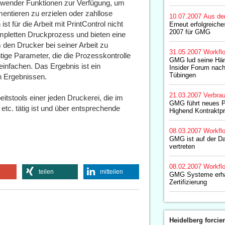
wender Funktionen zur Verfügung, um
ntieren zu erzielen oder zahllose
10.07.2007
Aus de
t für die Arbeit mit PrintControl nicht
Erneut erfolgreiche
2007 für GMG
ompletten Druckprozess und bieten eine
 den Drucker bei seiner Arbeit zu
31.05.2007
Workfl
htige Parameter, die die Prozesskontrolle
GMG lud seine Hän
einfachen. Das Ergebnis ist ein
Insider Forum nac
Tübingen
n Ergebnissen.
21.03.2007
Verbrau
tstools einer jeden Druckerei, die im
GMG führt neues Pr
etc. tätig ist und über entsprechende
Highend Kontraktpr
08.03.2007
Workfl
GMG ist auf der Da
vertreten
08.02.2007
Workfl
teilen
mitteilen
GMG Systeme erhal
Zertifizierung
Heidelberg forcier