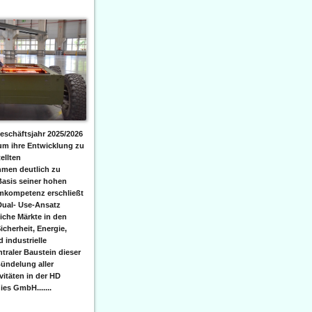
eschäftsjahr 2025/2026
 um ihre Entwicklung zu
ellten
men deutlich zu
Basis seiner hohen
emkompetenz erschließt
Dual- Use-Ansatz
iche Märkte in den
icherheit, Energie,
 industrielle
raler Baustein dieser
ündelung aller
itäten in der HD
es GmbH.......