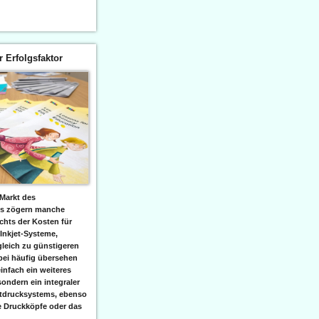
er Erfolgsfaktor
Markt des
ks zögern manche
hts der Kosten für
 Inkjet-Systeme,
leich zu günstigeren
bei häufig übersehen
einfach ein weiteres
sondern ein integraler
etdrucksystems, ebenso
e Druckköpfe oder das
.