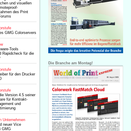
chen und visuellen
moteproof-
ahmen des Print
Forums
orstufe
des GMG Colorservers
ow
tware-Tools
d Rapidcheck für die
r
Die Branche am Montag!
orstufe
iber für den Drucker
0
rstufe
ie Version 4.5 seiner
are für Kontrakt-
agement und
timierung
n Unternehmen
d neuer Vice
ei GMG