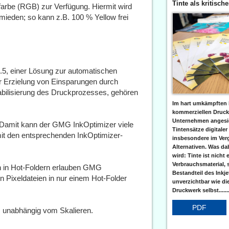
Tinte als kritisch
rbe (RGB) zur Verfügung. Hiermit wird
ieden; so kann z.B. 100 % Yellow frei
5, einer Lösung zur automatischen
r Erzielung von Einsparungen durch
bilisierung des Druckprozesses, gehören
Im hart umkämpften 
kommerziellen Druc
Unternehmen angesic
‘. Damit kann der GMG InkOptimizer viele
Tintensätze digitaler
it den entsprechenden InkOptimizer-
insbesondere im Verg
Alternativen. Was da
wird: Tinte ist nicht 
Verbrauchsmaterial, 
ion in Hot-Foldern erlauben GMG
Bestandteil des Inkj
n Pixeldateien in nur einem Hot-Folder
unverzichtbar wie di
Druckwerk selbst......
PDF
, unabhängig vom Skalieren.