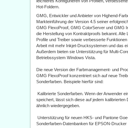
leichteres Konfigurieren von Profilen, verbesserte
Hot-Foldern.
GMG, Entwickler und Anbieter von Highend-Farb
Markteinführung der Version 4.5 seiner erfolgr
GMG FlexoProof, GMG ColorServer und GMG In
die Herstellung von Kontraktproofs bekannt. All
Profile und Treiber sowie verbesserte Funktionen
Arbeit mit mehr Inkjet-Drucksystemen und das ei
Außerdem bieten sie Unterstützung für Multi-Co
Betriebssystem Windows Vista.
Die neue Version der Farbmanagement- und Pro
GMG FlexoProof konzentriert sich auf neue Treib
Sonderfarben. Beispiele hierfür sind:
 Kalibrierte Sonderfarben. Wenn der Anwender ein
speichert, lässt sich diese auf jedem kalibrierte
ähnlich wiedergegeben.
 Unterstützung für neuen HKS- und Pantone Goe
Sonderfarben-Datenbanken für EPSON-Drucker 