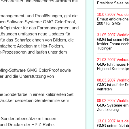
 Schärfefilter und einfacheres Arbeiten mit
President Sales b
10.07.2007
Aus de
management- und Prooflösungen, gibt die
Erneut erfolgreiche
eichen Software-Systeme GMG ColorProof,
2007 für GMG
kOptimizer für das Farbmanagement und
e Lösungen umfassen neue Updates für
31.05.2007
Workfl
 für das Scharfzeichnen von Bildern, die
GMG lud seine Hän
Insider Forum nac
nfachere Arbeiten mit Hot-Foldern.
Tübingen
re-Prozessoren und laufen unter dem
21.03.2007
Verbrau
GMG führt neues Pr
Highend Kontraktpr
ofing-Software GMG ColorProof sowie
er und die Unterstützung von
08.03.2007
Workfl
GMG ist auf der Da
vertreten
e Sonderfarbe in einem kalibrierten Set
n Drucker derselben Gerätefamilie sehr
08.02.2007
Workfl
GMG Systeme erhal
Zertifizierung
-Sonderfarbensätze mit neuen
13.01.2007
Aus de
und Drucker der HP Z-Reihe.
GMG unterstützt d