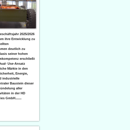
eschäftsjahr 2025/2026
 um ihre Entwicklung zu
ellten
men deutlich zu
Basis seiner hohen
emkompetenz erschließt
Dual- Use-Ansatz
iche Märkte in den
icherheit, Energie,
 industrielle
raler Baustein dieser
ündelung aller
itäten in der HD
es GmbH.......