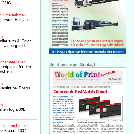
ei GMG
n Unternehmen
s erstes Halbjahr
ow
dler zum 4. Color
h Hamburg und
chsmaterialien
Die Branche am Montag!
oofpapier für den
oof ein
ow
taprint bei Epson
ow
ten fogra 39L
n Unternehmen
ruckforum 2007