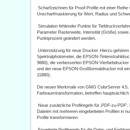
 Scharfzeichnen für Proof-Profile mit einer Reihe
Unscharfmaskierung für Wert, Radius und Schwe
 Simulation fehlender Punkte für Tiefdruckverfa
Parameter Rasterweite, Intensität (Größe) sowie
Punktprozent geändert werden.
 Unterstützung für neue Drucker. Hierzu gehör
Spektralphotometer, die EPSON-Tintenstrahldruc
9880), die verbesserten EPSON-Vierfarbdrucker
und der neue EPSON-Großformatdrucker mit eine
11880).
Die neuen Merkmale von GMG ColorServer 4.5, e
Farbraumtransformation, betreffen hauptsächlich 
 Neue zusätzliche Profilregeln für ‚PDF-zu-PD
Dateien mit mehreren eingebetteten Profilen in n
Profile transformieren.
 Erweiterte Profilregeln für die Datei- und Farbtr