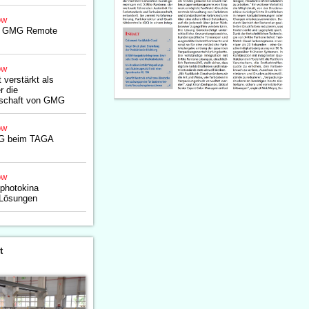
ow
ht GMG Remote
ow
 verstärkt als
r die
schaft von GMG
ow
MG beim TAGA
ow
 photokina
Lösungen
t