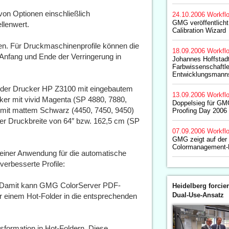
 von Optionen einschließlich
24.10.2006
Workfl
GMG veröffentlic
llenwert.
Calibration Wizard
hren. Für Druckmaschinenprofile können die
18.09.2006
Workfl
 Anfang und Ende der Verringerung in
Johannes Hoffstadt
Farbwissenschaftle
Entwicklungsmann
en der Drucker HP Z3100 mit eingebautem
13.09.2006
Workfl
ker mit vivid Magenta (SP 4880, 7880,
Doppelsieg für G
 mit mattem Schwarz (4450, 7450, 9450)
Proofing Day 2006
r Druckbreite von 64″ bzw. 162,5 cm (SP
07.09.2006
Workfl
GMG zeigt auf der
Colormanagement-
iner Anwendung für die automatische
verbesserte Profile:
F‘. Damit kann GMG ColorServer PDF-
Heidelberg forcier
Dual-Use-Ansatz
ur einem Hot-Folder in die entsprechenden
ansformation in Hot-Foldern. Diese