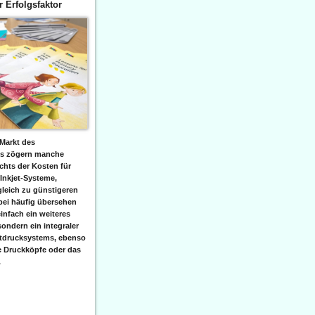
er Erfolgsfaktor
Markt des
ks zögern manche
hts der Kosten für
 Inkjet-Systeme,
leich zu günstigeren
bei häufig übersehen
einfach ein weiteres
sondern ein integraler
etdrucksystems, ebenso
e Druckköpfe oder das
.