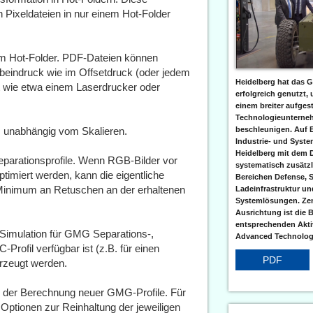
 Pixeldateien in nur einem Hot-Folder
inem Hot-Folder. PDF-Dateien können
rbeindruck wie im Offsetdruck (oder jedem
Heidelberg hat das G
 wie etwa einem Laserdrucker oder
erfolgreich genutzt,
einem breiter aufgest
Technologieunterneh
, unabhängig vom Skalieren.
beschleunigen. Auf 
Industrie- und Syst
Heidelberg mit dem 
eparationsprofile. Wenn RGB-Bilder vor
systematisch zusätzl
timiert werden, kann die eigentliche
Bereichen Defense, S
Minimum an Retuschen an der erhaltenen
Ladeinfrastruktur und
Systemlösungen. Zent
Ausrichtung ist die B
entsprechenden Aktiv
Simulation für GMG Separations-,
Advanced Technologi
Profil verfügbar ist (z.B. für einen
PDF
rzeugt werden.
i der Berechnung neuer GMG-Profile. Für
ptionen zur Reinhaltung der jeweiligen