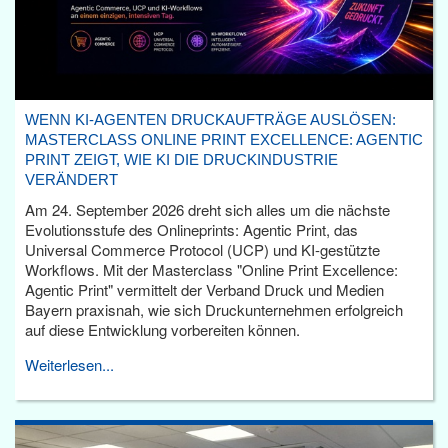
WENN KI-AGENTEN DRUCKAUFTRÄGE AUSLÖSEN:
MASTERCLASS ONLINE PRINT EXCELLENCE: AGENTIC
PRINT ZEIGT, WIE KI DIE DRUCKINDUSTRIE
VERÄNDERT
Am 24. September 2026 dreht sich alles um die nächste
Evolutionsstufe des Onlineprints: Agentic Print, das
Universal Commerce Protocol (UCP) und KI-gestützte
Workflows. Mit der Masterclass "Online Print Excellence:
Agentic Print" vermittelt der Verband Druck und Medien
Bayern praxisnah, wie sich Druckunternehmen erfolgreich
auf diese Entwicklung vorbereiten können.
Weiterlesen...