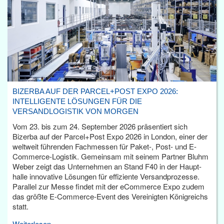
BIZERBA AUF DER PARCEL+POST EXPO 2026:
INTELLIGENTE LÖSUNGEN FÜR DIE
VERSANDLOGISTIK VON MORGEN
Vom 23. bis zum 24. September 2026 präsentiert sich
Bizerba auf der Parcel+Post Expo 2026 in London, einer der
weltweit führenden Fachmessen für Paket-, Post- und E-
Commerce-Logistik. Gemeinsam mit seinem Partner Bluhm
Weber zeigt das Unternehmen an Stand F40 in der Haupt­
halle innovative Lösungen für effiziente Versandprozesse.
Parallel zur Messe findet mit der eCommerce Expo zudem
das größte E-Commerce-Event des Vereinigten Königreichs
statt.
Weiterlesen...