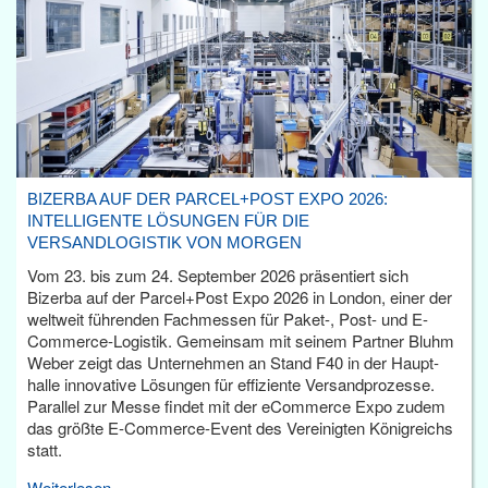
BIZERBA AUF DER PARCEL+POST EXPO 2026:
INTELLIGENTE LÖSUNGEN FÜR DIE
VERSANDLOGISTIK VON MORGEN
Vom 23. bis zum 24. September 2026 präsentiert sich
Bizerba auf der Parcel+Post Expo 2026 in London, einer der
weltweit führenden Fachmessen für Paket-, Post- und E-
Commerce-Logistik. Gemeinsam mit seinem Partner Bluhm
Weber zeigt das Unternehmen an Stand F40 in der Haupt­
halle innovative Lösungen für effiziente Versandprozesse.
Parallel zur Messe findet mit der eCommerce Expo zudem
das größte E-Commerce-Event des Vereinigten Königreichs
statt.
Weiterlesen...