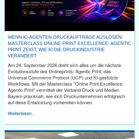
WENN KI-AGENTEN DRUCKAUFTRÄGE AUSLÖSEN:
MASTERCLASS ONLINE PRINT EXCELLENCE: AGENTIC
PRINT ZEIGT, WIE KI DIE DRUCKINDUSTRIE
VERÄNDERT
Am 24. September 2026 dreht sich alles um die nächste
Evolutionsstufe des Onlineprints: Agentic Print, das
Universal Commerce Protocol (UCP) und KI-gestützte
Workflows. Mit der Masterclass "Online Print Excellence:
Agentic Print" vermittelt der Verband Druck und Medien
Bayern praxisnah, wie sich Druckunternehmen erfolgreich
auf diese Entwicklung vorbereiten können.
Weiterlesen...