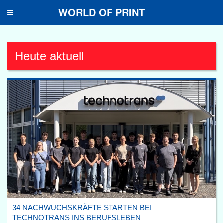
WORLD OF PRINT
Toggle
navigation
Heute aktuell
34 NACHWUCHSKRÄFTE STARTEN BEI
TECHNOTRANS INS BERUFSLEBEN