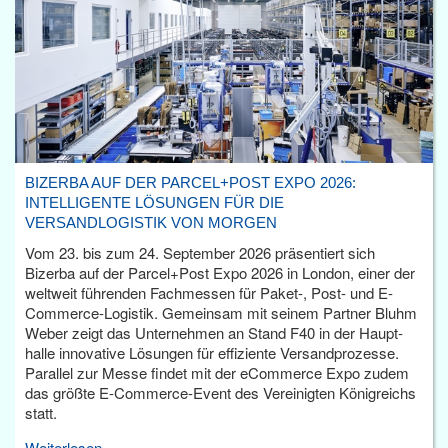
BIZERBA AUF DER PARCEL+POST EXPO 2026:
INTELLIGENTE LÖSUNGEN FÜR DIE
VERSANDLOGISTIK VON MORGEN
Vom 23. bis zum 24. September 2026 präsentiert sich
Bizerba auf der Parcel+Post Expo 2026 in London, einer der
weltweit führenden Fachmessen für Paket-, Post- und E-
Commerce-Logistik. Gemeinsam mit seinem Partner Bluhm
Weber zeigt das Unternehmen an Stand F40 in der Haupt­
halle innovative Lösungen für effiziente Versandprozesse.
Parallel zur Messe findet mit der eCommerce Expo zudem
das größte E-Commerce-Event des Vereinigten Königreichs
statt.
Weiterlesen...