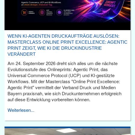
WENN KI-AGENTEN DRUCKAUFTRÄGE AUSLÖSEN:
MASTERCLASS ONLINE PRINT EXCELLENCE: AGENTIC
PRINT ZEIGT, WIE KI DIE DRUCKINDUSTRIE
VERÄNDERT
Am 24. September 2026 dreht sich alles um die nächste
Evolutionsstufe des Onlineprints: Agentic Print, das
Universal Commerce Protocol (UCP) und KI-gestützte
Workflows. Mit der Masterclass "Online Print Excellence:
Agentic Print" vermittelt der Verband Druck und Medien
Bayern praxisnah, wie sich Druckunternehmen erfolgreich
auf diese Entwicklung vorbereiten können.
Weiterlesen...