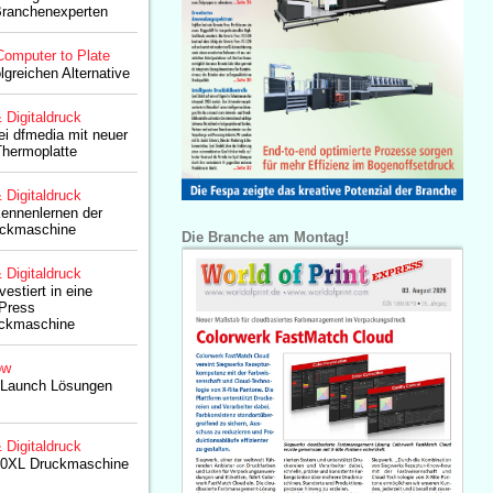
Branchenexperten
Computer to Plate
olgreichen Alternative
& Digitaldruck
i dfmedia mit neuer
Thermoplatte
& Digitaldruck
ennenlernen der
uckmaschine
Die Branche am Montag!
& Digitaldruck
estiert in eine
xPress
uckmaschine
ow
2Launch Lösungen
& Digitaldruck
00XL Druckmaschine