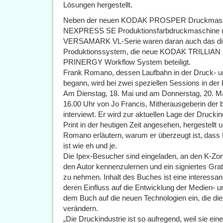
Lösungen hergestellt.
Neben der neuen KODAK PROSPER Druckmaschin
NEXPRESS SE Produktionsfarbdruckmaschine 
VERSAMARK VL-Serie waren daran auch das 
Produktionssystem, die neue KODAK TRILLIAN
PRINERGY Workflow System beteiligt.
Frank Romano, dessen Laufbahn in der Druck- un
begann, wird bei zwei speziellen Sessions in der
Am Dienstag, 18. Mai und am Donnerstag, 20. M
16.00 Uhr von Jo Francis, Mitherausgeberin der b
interviewt. Er wird zur aktuellen Lage der Drucki
Print in der heutigen Zeit angesehen, hergestell
Romano erläutern, warum er überzeugt ist, dass
ist wie eh und je.
Die Ipex-Besucher sind eingeladen, an den K-Z
den Autor kennenzulernen und ein signiertes Gr
zu nehmen. Inhalt des Buches ist eine interessa
deren Einfluss auf die Entwicklung der Medien-
dem Buch auf die neuen Technologien ein, die di
verändern.
„Die Druckindustrie ist so aufregend, weil sie ei