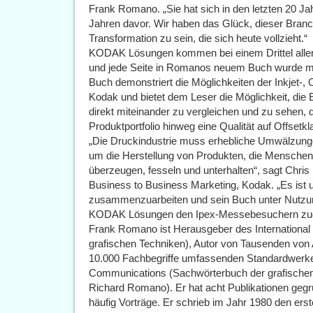
Frank Romano. „Sie hat sich in den letzten 20 Jah
Jahren davor. Wir haben das Glück, dieser Bran
Transformation zu sein, die sich heute vollzieht.“
KODAK Lösungen kommen bei einem Drittel aller
und jede Seite in Romanos neuem Buch wurde m
Buch demonstriert die Möglichkeiten der Inkjet-,
Kodak und bietet dem Leser die Möglichkeit, die
direkt miteinander zu vergleichen und zu sehe
Produktportfolio hinweg eine Qualität auf Offsetkl
„Die Druckindustrie muss erhebliche Umwälzunge
um die Herstellung von Produkten, die Menschen 
überzeugen, fesseln und unterhalten“, sagt Chris
Business to Business Marketing, Kodak. „Es ist 
zusammenzuarbeiten und sein Buch unter Nutzung
KODAK Lösungen den Ipex-Messebesuchern zug
Frank Romano ist Herausgeber des International
grafischen Techniken), Autor von Tausenden von 
10.000 Fachbegriffe umfassenden Standardwerke
Communications (Sachwörterbuch der grafische
Richard Romano). Er hat acht Publikationen gegrü
häufig Vorträge. Er schrieb im Jahr 1980 den e