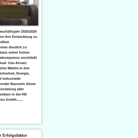
eschäftsjahr 2025/2026
 um ihre Entwicklung zu
ellten
men deutlich zu
Basis seiner hohen
emkompetenz erschließt
Dual- Use-Ansatz
iche Märkte in den
icherheit, Energie,
 industrielle
raler Baustein dieser
ündelung aller
itäten in der HD
es GmbH.......
er Erfolgsfaktor