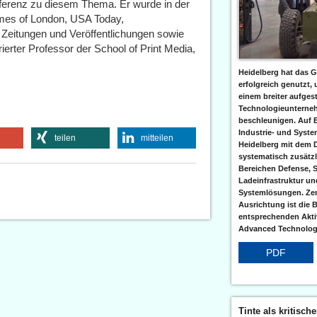
onferenz zu diesem Thema. Er wurde in der
imes of London, USA Today,
Zeitungen und Veröffentlichungen sowie
ierter Professor der School of Print Media,
Heidelberg hat das G
erfolgreich genutzt,
einem breiter aufgest
Technologieunterneh
beschleunigen. Auf 
Industrie- und Syst
teilen
mitteilen
Heidelberg mit dem 
systematisch zusätzl
Bereichen Defense, S
Ladeinfrastruktur und
Systemlösungen. Zent
Ausrichtung ist die B
entsprechenden Aktiv
Advanced Technologi
PDF
Tinte als kritisch