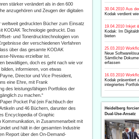
ren stärker verändert als in den 600
30.04.2010
Aus de
che anzugehören und Zeugen der digitalen
Kodak verdient wie
 weltweit gedruckten Bücher zum Einsatz
19.04.2010
Inkjet 
it KODAK Technologie gedruckt. Das
Kodak: Im Digitald
bieten
 Offset- und Tonerdrucktechnologien von
 Ergebnisse der verschiedenen Verfahren
25.03.2010
Workfl
n, dass über das gesamte KODAK
Neue Softwarelösu
asse-Niveau erzielbar ist.
Sämtliche Dokumen
n bewältigen, doch es geht nach wie vor
erfassen
bilden, informieren, von etwas
16.03.2010
Workfl
 Payne, Director und Vice President,
Kodak präsentiert 
uns eine Ehre, mit Frank
integriertes Portfol
 des leistungsfähigen Portfolios der
änglich zu machen.“
 Paper Pocket Pal (ein Fachbuch der
Artikeln und 46 Büchern, darunter des
Heidelberg forcier
Dual-Use-Ansatz
s Encyclopedia of Graphic
n Kommunikation, in Zusammenarbeit mit
ndet und hält in der gesamten Industrie
rsten Report über den On-Demand-