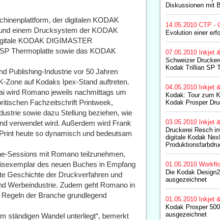
Diskussionen mit 
enplattform, der digitalen KODAK
14.05.2010
CTP - 
und einem Drucksystem der KODAK
Evolution einer erf
digitale KODAK DIGIMASTER
 SP Thermoplatte sowie das KODAK
07.05.2010
Inkjet 
Schweizer Druckere
Kodak Trillian SP 
d Publishing-Industrie vor 50 Jahren
 K-Zone auf Kodaks Ipex-Stand auftreten.
04.05.2010
Inkjet 
ai wird Romano jeweils nachmittags um
Kodak: Tour zum K
ritischen Fachzeitschrift Printweek,
Kodak Prosper Dr
ndustrie sowie dazu Stellung beziehen, wie
03.05.2010
Inkjet 
t und verwendet wird. Außerdem wird Frank
Druckerei Resch inv
 Print heute so dynamisch und bedeutsam
digitale Kodak Ne
Produktionsfarbdr
one-Sessions mit Romano teilzunehmen,
atisexemplar des neuen Buches in Empfang
01.05.2010
Workfl
Die Kodak Design
nte Geschichte der Druckverfahren und
ausgezeichnet
 und Werbeindustrie. Zudem geht Romano in
e Regeln der Branche grundlegend
01.05.2010
Inkjet 
Kodak Prosper 50
ausgezeichnet
nem ständigen Wandel unterliegt“, bemerkt