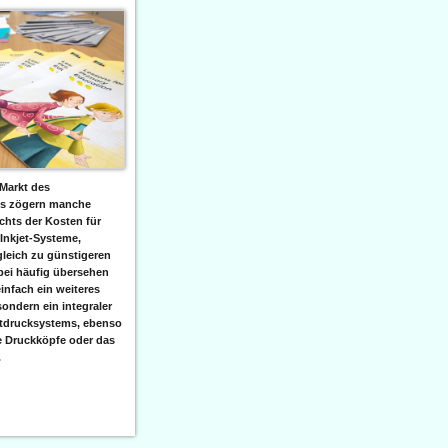
Markt des
ks zögern manche
hts der Kosten für
 Inkjet-Systeme,
leich zu günstigeren
bei häufig übersehen
einfach ein weiteres
sondern ein integraler
etdrucksystems, ebenso
e Druckköpfe oder das
.