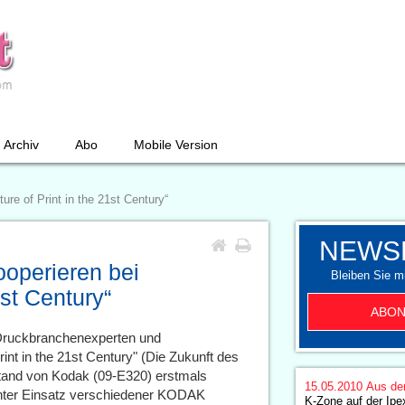
Archiv
Abo
Mobile Version
re of Print in the 21st Century“
NEWS
operieren bei
Bleiben Sie mi
1st Century“
ABON
Druckbranchenexperten und
t in the 21st Century" (Die Zukunft des
Stand von Kodak (09-E320) erstmals
15.05.2010
Aus de
 unter Einsatz verschiedener KODAK
K-Zone auf der Ipex