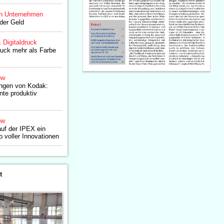
n Unternehmen
der Geld
& Digitaldruck
ruck mehr als Farbe
ow
ngen von Kodak:
te produktiv
ow
auf der IPEX ein
io voller Innovationen
t