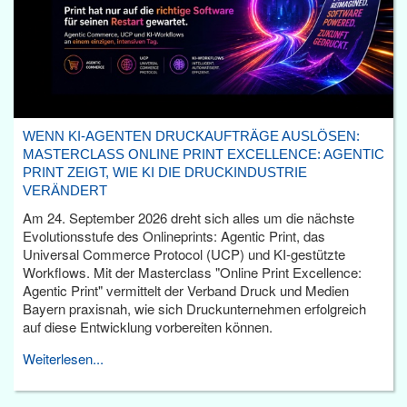
WENN KI-AGENTEN DRUCKAUFTRÄGE AUSLÖSEN:
MASTERCLASS ONLINE PRINT EXCELLENCE: AGENTIC
PRINT ZEIGT, WIE KI DIE DRUCKINDUSTRIE
VERÄNDERT
Am 24. September 2026 dreht sich alles um die nächste
Evolutionsstufe des Onlineprints: Agentic Print, das
Universal Commerce Protocol (UCP) und KI-gestützte
Workflows. Mit der Masterclass "Online Print Excellence:
Agentic Print" vermittelt der Verband Druck und Medien
Bayern praxisnah, wie sich Druckunternehmen erfolgreich
auf diese Entwicklung vorbereiten können.
Weiterlesen...