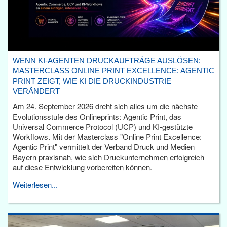
WENN KI-AGENTEN DRUCKAUFTRÄGE AUSLÖSEN:
MASTERCLASS ONLINE PRINT EXCELLENCE: AGENTIC
PRINT ZEIGT, WIE KI DIE DRUCKINDUSTRIE
VERÄNDERT
Am 24. September 2026 dreht sich alles um die nächste
Evolutionsstufe des Onlineprints: Agentic Print, das
Universal Commerce Protocol (UCP) und KI-gestützte
Workflows. Mit der Masterclass "Online Print Excellence:
Agentic Print" vermittelt der Verband Druck und Medien
Bayern praxisnah, wie sich Druckunternehmen erfolgreich
auf diese Entwicklung vorbereiten können.
Weiterlesen...