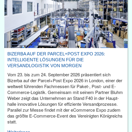
BIZERBA AUF DER PARCEL+POST EXPO 2026:
INTELLIGENTE LÖSUNGEN FÜR DIE
VERSANDLOGISTIK VON MORGEN
Vom 23. bis zum 24. September 2026 präsentiert sich
Bizerba auf der Parcel+Post Expo 2026 in London, einer der
weltweit führenden Fachmessen für Paket-, Post- und E-
Commerce-Logistik. Gemeinsam mit seinem Partner Bluhm
Weber zeigt das Unternehmen an Stand F40 in der Haupt­
halle innovative Lösungen für effiziente Versandprozesse.
Parallel zur Messe findet mit der eCommerce Expo zudem
das größte E-Commerce-Event des Vereinigten Königreichs
statt.
Weiterlesen...