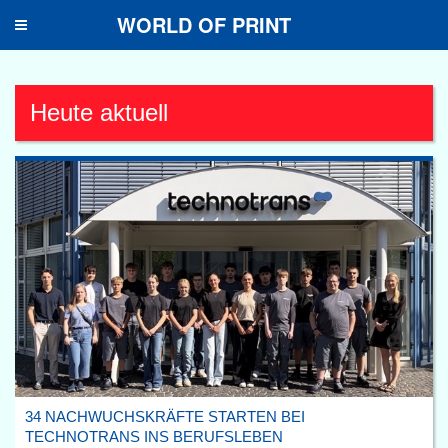
WORLD OF PRINT
Toggle
navigation
Heute aktuell
34 NACHWUCHSKRÄFTE STARTEN BEI
TECHNOTRANS INS BERUFSLEBEN