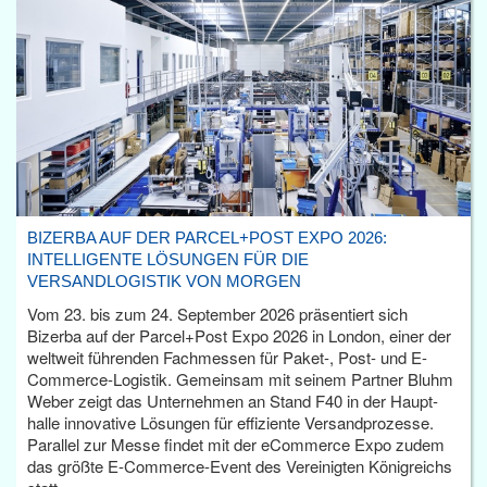
BIZERBA AUF DER PARCEL+POST EXPO 2026:
INTELLIGENTE LÖSUNGEN FÜR DIE
VERSANDLOGISTIK VON MORGEN
Vom 23. bis zum 24. September 2026 präsentiert sich
Bizerba auf der Parcel+Post Expo 2026 in London, einer der
weltweit führenden Fachmessen für Paket-, Post- und E-
Commerce-Logistik. Gemeinsam mit seinem Partner Bluhm
Weber zeigt das Unternehmen an Stand F40 in der Haupt­
halle innovative Lösungen für effiziente Versandprozesse.
Parallel zur Messe findet mit der eCommerce Expo zudem
das größte E-Commerce-Event des Vereinigten Königreichs