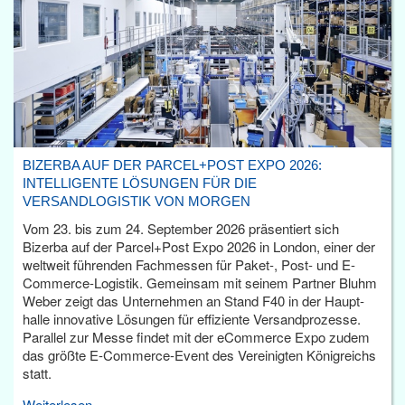
BIZERBA AUF DER PARCEL+POST EXPO 2026:
INTELLIGENTE LÖSUNGEN FÜR DIE
VERSANDLOGISTIK VON MORGEN
Vom 23. bis zum 24. September 2026 präsentiert sich
Bizerba auf der Parcel+Post Expo 2026 in London, einer der
weltweit führenden Fachmessen für Paket-, Post- und E-
Commerce-Logistik. Gemeinsam mit seinem Partner Bluhm
Weber zeigt das Unternehmen an Stand F40 in der Haupt­
halle innovative Lösungen für effiziente Versandprozesse.
Parallel zur Messe findet mit der eCommerce Expo zudem
das größte E-Commerce-Event des Vereinigten Königreichs
statt.
Weiterlesen...