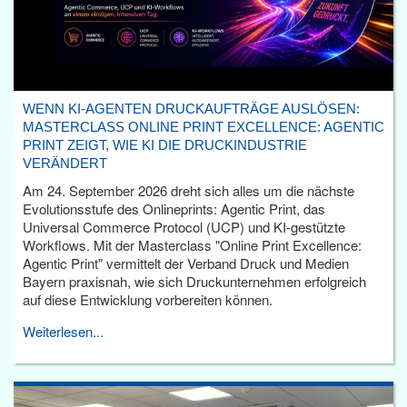
WENN KI-AGENTEN DRUCKAUFTRÄGE AUSLÖSEN:
MASTERCLASS ONLINE PRINT EXCELLENCE: AGENTIC
PRINT ZEIGT, WIE KI DIE DRUCKINDUSTRIE
VERÄNDERT
Am 24. September 2026 dreht sich alles um die nächste
Evolutionsstufe des Onlineprints: Agentic Print, das
Universal Commerce Protocol (UCP) und KI-gestützte
Workflows. Mit der Masterclass "Online Print Excellence:
Agentic Print" vermittelt der Verband Druck und Medien
Bayern praxisnah, wie sich Druckunternehmen erfolgreich
auf diese Entwicklung vorbereiten können.
Weiterlesen...