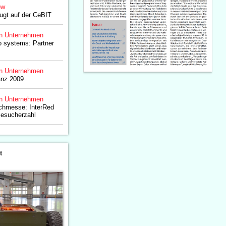
ow
ugt auf der CeBIT
n Unternehmen
o systems: Partner
n Unternehmen
anz 2009
n Unternehmen
chmesse: InterRed
Besucherzahl
t