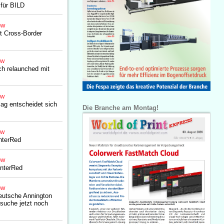
für BILD
ow
zt Cross-Border
ow
ch relaunched mit
ow
lag entscheidet sich
Die Branche am Montag!
ow
InterRed
ow
 InterRed
ow
eutsche Annington
suche jetzt noch