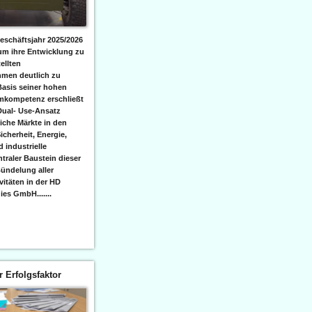
eschäftsjahr 2025/2026
 um ihre Entwicklung zu
ellten
men deutlich zu
Basis seiner hohen
emkompetenz erschließt
Dual- Use-Ansatz
iche Märkte in den
icherheit, Energie,
 industrielle
raler Baustein dieser
ündelung aller
itäten in der HD
es GmbH.......
er Erfolgsfaktor