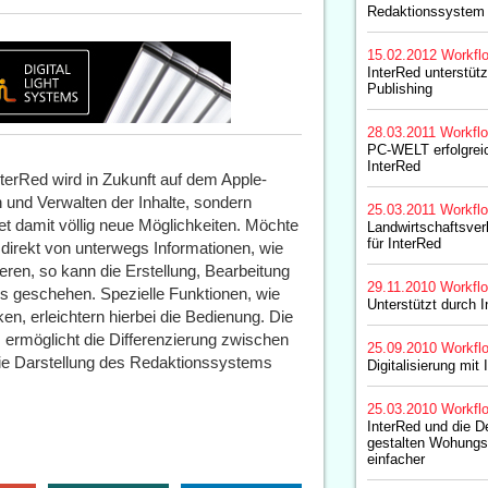
Redaktionssystem 
15.02.2012
Workfl
InterRed unterstüt
Publishing
28.03.2011
Workfl
PC-WELT erfolgrei
InterRed
erRed wird in Zukunft auf dem Apple-
en und Verwalten der Inhalte, sondern
25.03.2011
Workfl
tet damit völlig neue Möglichkeiten. Möchte
Landwirtschaftsver
für InterRed
 direkt von unterwegs Informationen, wie
eren, so kann die Erstellung, Bearbeitung
29.11.2010
Workfl
us geschehen. Spezielle Funktionen, wie
Unterstützt durch 
en, erleichtern hierbei die Bedienung. Die
ermöglicht die Differenzierung zwischen
25.09.2010
Workfl
die Darstellung des Redaktionssystems
Digitalisierung mit
25.03.2010
Workfl
InterRed und die D
gestalten Wohungs
einfacher