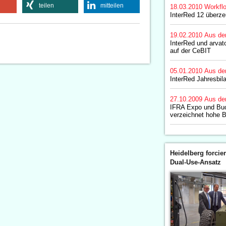
teilen
mitteilen
18.03.2010
Workfl
InterRed 12 überze
19.02.2010
Aus de
InterRed und arvat
auf der CeBIT
05.01.2010
Aus de
InterRed Jahresbil
27.10.2009
Aus de
IFRA Expo und Bu
verzeichnet hohe 
Heidelberg forcier
Dual-Use-Ansatz