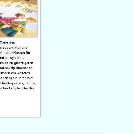
Markt des
ks zögern manche
hts der Kosten für
 Inkjet-Systeme,
leich zu günstigeren
bei häufig übersehen
einfach ein weiteres
sondern ein integraler
etdrucksystems, ebenso
e Druckköpfe oder das
.