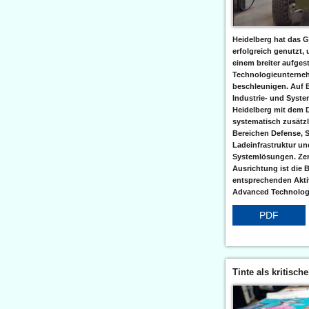
Heidelberg hat das G
erfolgreich genutzt,
einem breiter aufgest
Technologieunterneh
beschleunigen. Auf 
Industrie- und Syst
Heidelberg mit dem 
systematisch zusätzl
Bereichen Defense, S
Ladeinfrastruktur und
Systemlösungen. Zent
Ausrichtung ist die B
entsprechenden Aktiv
Advanced Technologi
PDF
Tinte als kritisch