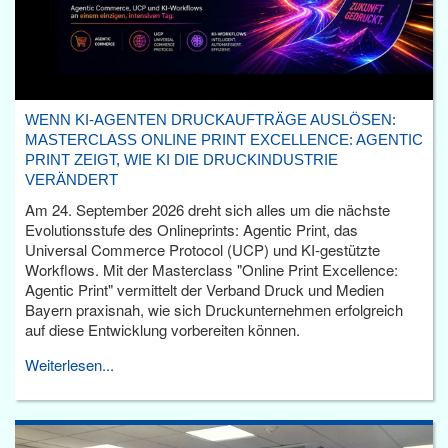
WENN KI-AGENTEN DRUCKAUFTRÄGE AUSLÖSEN:
MASTERCLASS ONLINE PRINT EXCELLENCE: AGENTIC
PRINT ZEIGT, WIE KI DIE DRUCKINDUSTRIE
VERÄNDERT
Am 24. September 2026 dreht sich alles um die nächste
Evolutionsstufe des Onlineprints: Agentic Print, das
Universal Commerce Protocol (UCP) und KI-gestützte
Workflows. Mit der Masterclass "Online Print Excellence:
Agentic Print" vermittelt der Verband Druck und Medien
Bayern praxisnah, wie sich Druckunternehmen erfolgreich
auf diese Entwicklung vorbereiten können.
Weiterlesen...