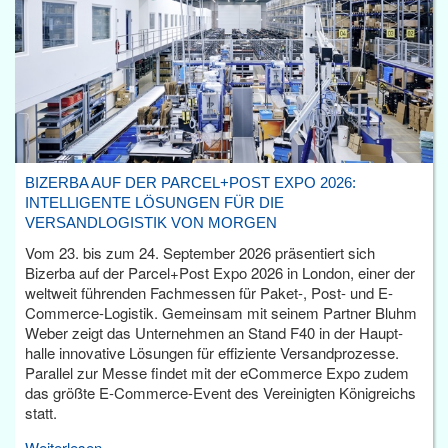
BIZERBA AUF DER PARCEL+POST EXPO 2026:
INTELLIGENTE LÖSUNGEN FÜR DIE
VERSANDLOGISTIK VON MORGEN
Vom 23. bis zum 24. September 2026 präsentiert sich
Bizerba auf der Parcel+Post Expo 2026 in London, einer der
weltweit führenden Fachmessen für Paket-, Post- und E-
Commerce-Logistik. Gemeinsam mit seinem Partner Bluhm
Weber zeigt das Unternehmen an Stand F40 in der Haupt­
halle innovative Lösungen für effiziente Versandprozesse.
Parallel zur Messe findet mit der eCommerce Expo zudem
das größte E-Commerce-Event des Vereinigten Königreichs
statt.
Weiterlesen...