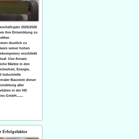
eschäftsjahr 2025/2026
 um ihre Entwicklung zu
ellten
men deutlich zu
Basis seiner hohen
emkompetenz erschließt
Dual- Use-Ansatz
iche Märkte in den
icherheit, Energie,
 industrielle
raler Baustein dieser
ündelung aller
itäten in der HD
es GmbH.......
er Erfolgsfaktor