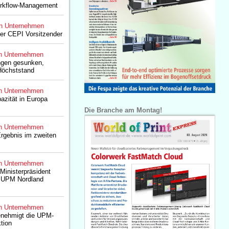
orkflow-Management
n Unternehmen
er CEPI Vorsitzender
n Unternehmen
ngen gesunken,
Höchststand
n Unternehmen
azität in Europa
Die Branche am Montag!
n Unternehmen
rgebnis im zweiten
n Unternehmen
Ministerpräsident
t UPM Nordland
n Unternehmen
nehmigt die UPM-
tion