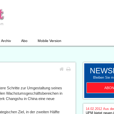
Archiv
Abo
Mobile Version
NEWS
Bleiben Sie mi
ABON
ere Schritte zur Umgestaltung seines
tablen Wachstumsgeschäftsbereichen in
erk Changshu in China eine neue
14.02.2012
Aus de
tegischen Ziel, in der zweiten Hälfte
UPM bietet neuen A