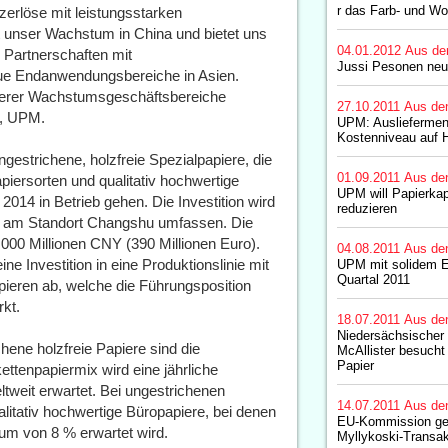
r das Farb- und W
erlöse mit leistungsstarken
t unser Wachstum in China und bietet uns
04.01.2012
Aus de
r Partnerschaften mit
Jussi Pesonen neu
eue Endanwendungsbereiche in Asien.
unserer Wachstumsgeschäftsbereiche
27.10.2011
Aus de
O, UPM.
UPM: Auslieferme
Kostenniveau auf 
gestrichene, holzfreie Spezialpapiere, die
01.09.2011
Aus de
piersorten und qualitativ hochwertige
UPM will Papierkap
2014 in Betrieb gehen. Die Investition wird
reduzieren
nen am Standort Changshu umfassen. Die
.000 Millionen CNY (390 Millionen Euro).
04.08.2011
Aus de
e Investition in eine Produktionslinie mit
UPM mit solidem E
Quartal 2011
ieren ab, welche die Führungsposition
kt.
18.07.2011
Aus de
Niedersächsischer 
chene holzfreie Papiere sind die
McAllister besuch
Papier
ttenpapiermix wird eine jährliche
weit erwartet. Bei ungestrichenen
14.07.2011
Aus de
alitativ hochwertige Büropapiere, bei denen
EU-Kommission ge
tum von 8 % erwartet wird.
Myllykoski-Transak