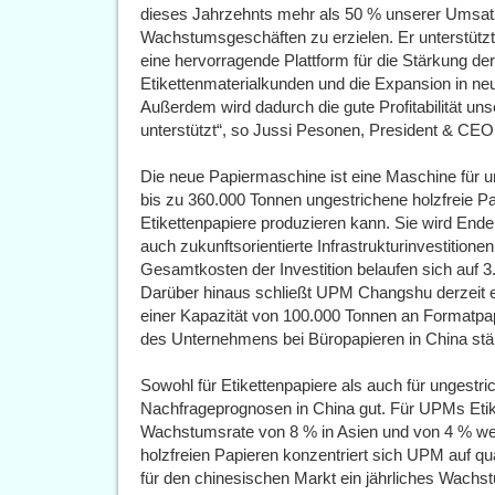
dieses Jahrzehnts mehr als 50 % unserer Umsatz
Wachstumsgeschäften zu erzielen. Er unterstütz
eine hervorragende Plattform für die Stärkung de
Etikettenmaterialkunden und die Expansion in n
Außerdem wird dadurch die gute Profitabilität 
unterstützt“, so Jussi Pesonen, President & CE
Die neue Papiermaschine ist eine Maschine für un
bis zu 360.000 Tonnen ungestrichene holzfreie Pa
Etikettenpapiere produzieren kann. Sie wird Ende 
auch zukunftsorientierte Infrastrukturinvestitio
Gesamtkosten der Investition belaufen sich auf 3
Darüber hinaus schließt UPM Changshu derzeit ein
einer Kapazität von 100.000 Tonnen an Formatpap
des Unternehmens bei Büropapieren in China stär
Sowohl für Etikettenpapiere als auch für ungestri
Nachfrageprognosen in China gut. Für UPMs Etike
Wachstumsrate von 8 % in Asien und von 4 % welt
holzfreien Papieren konzentriert sich UPM auf qu
für den chinesischen Markt ein jährliches Wachs