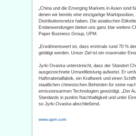
„China und die Emerging Markets in Asien sind f
denen wir bereits eine einzigartige Marktpositio
Distributionsnetze haben. Die asiatischen Etikette
Endanwendungen bieten uns ganz klar weitere Ch
Paper Business Group, UPM.
„Erwähnenswert ist, dass erstmals rund 70 % der
getätigt werden. Unser Ziel ist ein maximaler Ein
Jyrki Ovaska unterstreicht, dass der Standort C
ausgezeichnete Umweltleistung aufweist. Er umf
Haftmaterialfabrik, ein Kraftwerk und einen Schif
staatlichen chinesischen Behörden für seine nach
emissionsarmen Technologien gewürdigt. „Der Aus
Standards in punkto Nachhaltigkeit und unter Ein
so Jyrki Ovaska abschließend.
www.upm.com