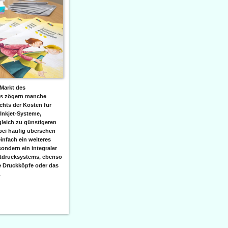
Markt des
ks zögern manche
hts der Kosten für
 Inkjet-Systeme,
leich zu günstigeren
bei häufig übersehen
einfach ein weiteres
sondern ein integraler
etdrucksystems, ebenso
e Druckköpfe oder das
.