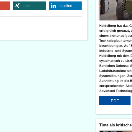
teilen
mitteilen
Heidelberg hat das G
erfolgreich genutzt,
einem breiter aufgest
Technologieunterneh
beschleunigen. Auf 
Industrie- und Syst
Heidelberg mit dem 
systematisch zusätzl
Bereichen Defense, S
Ladeinfrastruktur und
Systemlösungen. Zent
Ausrichtung ist die B
entsprechenden Aktiv
Advanced Technologi
PDF
Tinte als kritisch