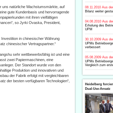
ür uns natürliche Wachstumsmärkte, auf
08.11.2010
Aus de
Bilanz weiter gesta
n, eine gute Kundenbasis und hervorragende
npapierkunden mit ihren vielfältigen
04.08.2010
Aus de
ancen“, so Jyrki Ovaska, President,
Erholung des Betr
UPM
 Investition in chinesischer Währung
30.10.2009
Aus de
UPMs Betriebserge
satz chinesischer Vertragspartner.“
verbessert
hangshu sehr wettbewerbsfähig ist und eine
05.08.2009
Aus de
asst zwei Papiermaschinen, eine
UPMs Betriebserge
fsanleger. Der Standort wurde von den
Vergleich zum erst
haltige Produktion und innovativen und
bau der Fabrik erfolgt mit vergleichbaren
satz der besten verfügbaren Technologien“,
Heidelberg forcier
Dual-Use-Ansatz