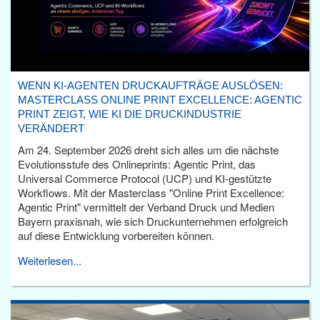
WENN KI-AGENTEN DRUCKAUFTRÄGE AUSLÖSEN:
MASTERCLASS ONLINE PRINT EXCELLENCE: AGENTIC
PRINT ZEIGT, WIE KI DIE DRUCKINDUSTRIE
VERÄNDERT
Am 24. September 2026 dreht sich alles um die nächste
Evolutionsstufe des Onlineprints: Agentic Print, das
Universal Commerce Protocol (UCP) und KI-gestützte
Workflows. Mit der Masterclass "Online Print Excellence:
Agentic Print" vermittelt der Verband Druck und Medien
Bayern praxisnah, wie sich Druckunternehmen erfolgreich
auf diese Entwicklung vorbereiten können.
Weiterlesen...