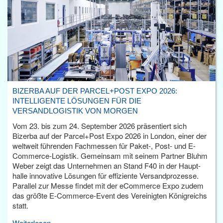
BIZERBA AUF DER PARCEL+POST EXPO 2026:
INTELLIGENTE LÖSUNGEN FÜR DIE
VERSANDLOGISTIK VON MORGEN
Vom 23. bis zum 24. September 2026 präsentiert sich
Bizerba auf der Parcel+Post Expo 2026 in London, einer der
weltweit führenden Fachmessen für Paket-, Post- und E-
Commerce-Logistik. Gemeinsam mit seinem Partner Bluhm
Weber zeigt das Unternehmen an Stand F40 in der Haupt­
halle innovative Lösungen für effiziente Versandprozesse.
Parallel zur Messe findet mit der eCommerce Expo zudem
das größte E-Commerce-Event des Vereinigten Königreichs
statt.
Weiterlesen...