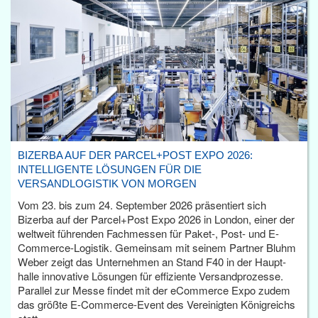
BIZERBA AUF DER PARCEL+POST EXPO 2026:
INTELLIGENTE LÖSUNGEN FÜR DIE
VERSANDLOGISTIK VON MORGEN
Vom 23. bis zum 24. September 2026 präsentiert sich
Bizerba auf der Parcel+Post Expo 2026 in London, einer der
weltweit führenden Fachmessen für Paket-, Post- und E-
Commerce-Logistik. Gemeinsam mit seinem Partner Bluhm
Weber zeigt das Unternehmen an Stand F40 in der Haupt­
halle innovative Lösungen für effiziente Versandprozesse.
Parallel zur Messe findet mit der eCommerce Expo zudem
das größte E-Commerce-Event des Vereinigten Königreichs