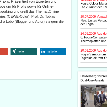
Praxis. Präsentiert von Experten und
Fogra Colour Man
posium für Profis sowie für Online-
Die Zukunft der Fa
etworking und greift das Thema „Online
Fries (CEWE-Color), Prof. Dr. Tobias
20.07.2009
Verpac
Neu: Erstes Verp
ha Lobo (Blogger und Autor) steigern die
der Fogra
24.03.2009
Aus de
8. Fogra-Computer
Thermoplatten und 
20.01.2009
Aus de
teilen
mitteilen
Fogra-Symposium i
Digitaldruck trifft Of
Heidelberg forcier
Dual-Use-Ansatz