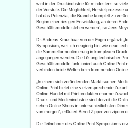
wird in der Druckindustrie für mindestens so viel
der Vorstufe. Die Möglichkeit, Herstellprozesse u
hat das Potenzial, die Branche komplett zu verän
Beginn einer riesigen Entwicklung, an deren Ende 
Geschäftsmodelle stehen werden“, so Jens Meye
Dr. Andreas Kraushaar von der Fogra ergänzt: „Ic
Symposium, weil ich neugierig bin, wie neue tec
die Sammelformoptimierung in komplexen Druck
angegangen werden. Die Lösung technischer Prob
Geschäftsmodelle funktioniert auch Online Print ni
verbinden beide Welten beim kommenden Online
„In einem sich verändernden Markt suchen Medi
Online Print bietet eine vielversprechende Zukunft
Online-Handel mit Printprodukten enorme Zuwach
Druck- und Medienindustrie sind derzeit die Onlin
sehen Online Shops in unterschiedlichsten Dime
von morgen“, erläutert Bernd Zipper von zipcon c
Die Teilnehmer des Online Print Symposiums er