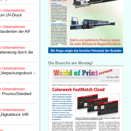
n Unternehmen
rum UV-Druck
n Unternehmen
äsidenten der AiF
n Unternehmen
ieberatung durch die
Die Branche am Montag!
n Unternehmen
„Verpackungsdruck –
n Unternehmen
– ProzessStandard
n Unternehmen
gitaldruck trifft
ow