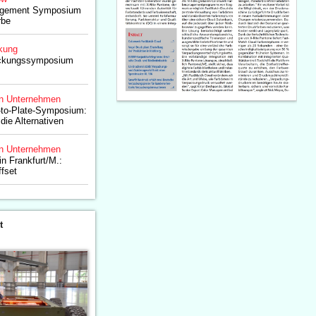
agement Symposium 
rbe
kung
ackungssymposium
n Unternehmen
-to-Plate-Symposium:
die Alternativen
n Unternehmen
n Frankfurt/M.:
fset
t