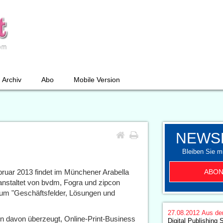
Archiv
Abo
Mobile Version
NEWS
Bleiben Sie mi
ABON
bruar 2013 findet im Münchener Arabella
anstaltet von bvdm, Fogra und zipcon
d um "Geschäftsfelder, Lösungen und
27.08.2012
Aus de
bin davon überzeugt, Online-Print-Business
Digital Publishin