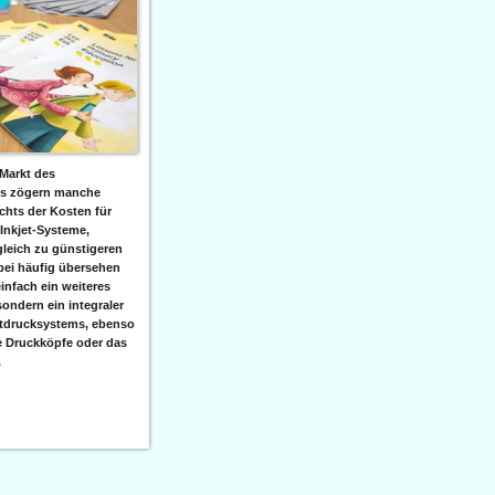
Markt des
ks zögern manche
hts der Kosten für
 Inkjet-Systeme,
leich zu günstigeren
bei häufig übersehen
einfach ein weiteres
sondern ein integraler
etdrucksystems, ebenso
e Druckköpfe oder das
.