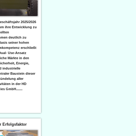
eschäftsjahr 2025/2026
 um ihre Entwicklung zu
ellten
men deutlich zu
Basis seiner hohen
emkompetenz erschließt
Dual- Use-Ansatz
iche Märkte in den
icherheit, Energie,
 industrielle
raler Baustein dieser
ündelung aller
itäten in der HD
es GmbH.......
er Erfolgsfaktor