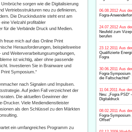
e Umbrüche sorgen wie die Digitalisierung
nd Vertriebsstrukturen neu zu definieren,
06.08.2012
Aus de
Fogra-Anwenderfo
dern. Die Druckindustrie steht erst am
eine Vielzahl profitabler
24.07.2012
Aus de
r für die Verbände Druck und Medien.
Neufeld zum Vizepr
berufen
h freue mich auf das Online Print
hnische Herausforderungen, beispielsweise
23.12.2011
Aus de
Qualifizierte Energ
- und Weiterverarbeitungsumgebungen,
Fogra
leme ist wichtig, aber ohne passende
cht. Investieren Sie in Brainware und
30.06.2011
Aus de
 Print Symposium.“
Fogra-Symposium 
die Faltschachtel“
enmacher nach Signalen und Impulsen.
11.04.2011
Aus de
sstrategie. Auf jeden Fall verzeichnet der
Neu: „Fogra PSD“ 
sraten. Die aktuellen Gewinner der
Digitaldruck
e-Drucker. Viele Mediendienstleister
nsionen als den Schlüssel zu den Märkten
08.02.2011
Aus de
onsulting.
Fogra-Symposium „Di
Offset“
wartet ein umfangreiches Programm zu
02.12.2009
Workfl