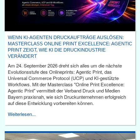
WENN KI-AGENTEN DRUCKAUFTRÄGE AUSLÖSEN:
MASTERCLASS ONLINE PRINT EXCELLENCE: AGENTIC
PRINT ZEIGT, WIE KI DIE DRUCKINDUSTRIE
VERÄNDERT
Am 24. September 2026 dreht sich alles um die nächste
Evolutionsstufe des Onlineprints: Agentic Print, das
Universal Commerce Protocol (UCP) und KI-gestützte
Workflows. Mit der Masterclass "Online Print Excellence:
Agentic Print" vermittelt der Verband Druck und Medien
Bayern praxisnah, wie sich Druckunternehmen erfolgreich
auf diese Entwicklung vorbereiten können.
Weiterlesen...