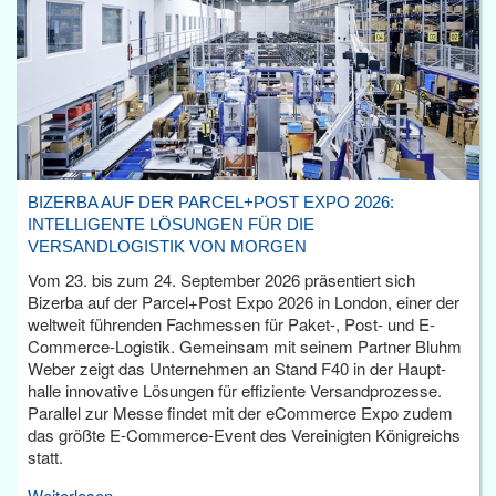
BIZERBA AUF DER PARCEL+POST EXPO 2026:
INTELLIGENTE LÖSUNGEN FÜR DIE
VERSANDLOGISTIK VON MORGEN
Vom 23. bis zum 24. September 2026 präsentiert sich
Bizerba auf der Parcel+Post Expo 2026 in London, einer der
weltweit führenden Fachmessen für Paket-, Post- und E-
Commerce-Logistik. Gemeinsam mit seinem Partner Bluhm
Weber zeigt das Unternehmen an Stand F40 in der Haupt­
halle innovative Lösungen für effiziente Versandprozesse.
Parallel zur Messe findet mit der eCommerce Expo zudem
das größte E-Commerce-Event des Vereinigten Königreichs
statt.
Weiterlesen...