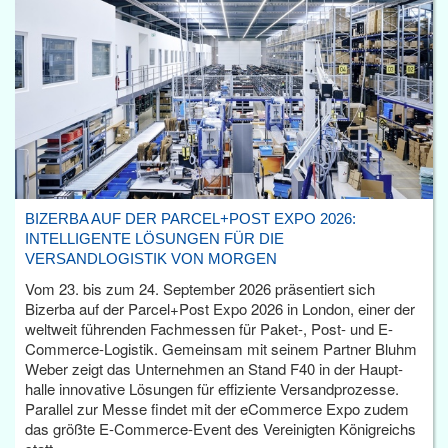
BIZERBA AUF DER PARCEL+POST EXPO 2026:
INTELLIGENTE LÖSUNGEN FÜR DIE
VERSANDLOGISTIK VON MORGEN
Vom 23. bis zum 24. September 2026 präsentiert sich
Bizerba auf der Parcel+Post Expo 2026 in London, einer der
weltweit führenden Fachmessen für Paket-, Post- und E-
Commerce-Logistik. Gemeinsam mit seinem Partner Bluhm
Weber zeigt das Unternehmen an Stand F40 in der Haupt­
halle innovative Lösungen für effiziente Versandprozesse.
Parallel zur Messe findet mit der eCommerce Expo zudem
das größte E-Commerce-Event des Vereinigten Königreichs