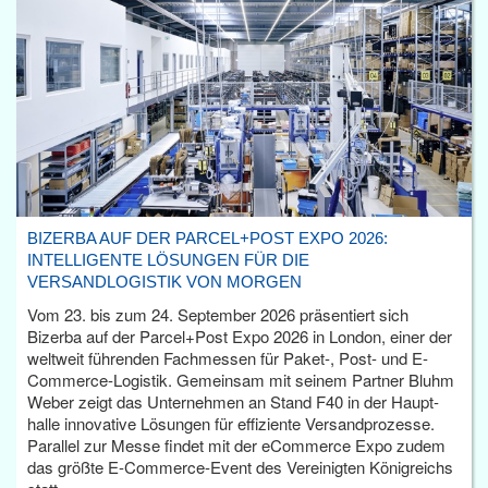
BIZERBA AUF DER PARCEL+POST EXPO 2026:
INTELLIGENTE LÖSUNGEN FÜR DIE
VERSANDLOGISTIK VON MORGEN
Vom 23. bis zum 24. September 2026 präsentiert sich
Bizerba auf der Parcel+Post Expo 2026 in London, einer der
weltweit führenden Fachmessen für Paket-, Post- und E-
Commerce-Logistik. Gemeinsam mit seinem Partner Bluhm
Weber zeigt das Unternehmen an Stand F40 in der Haupt­
halle innovative Lösungen für effiziente Versandprozesse.
Parallel zur Messe findet mit der eCommerce Expo zudem
das größte E-Commerce-Event des Vereinigten Königreichs