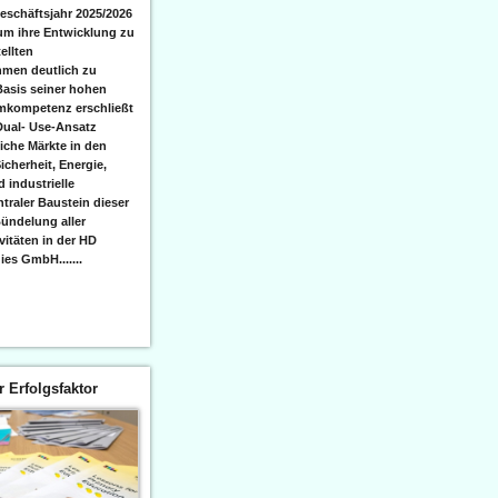
eschäftsjahr 2025/2026
 um ihre Entwicklung zu
ellten
men deutlich zu
Basis seiner hohen
emkompetenz erschließt
Dual- Use-Ansatz
iche Märkte in den
icherheit, Energie,
 industrielle
raler Baustein dieser
ündelung aller
itäten in der HD
es GmbH.......
er Erfolgsfaktor