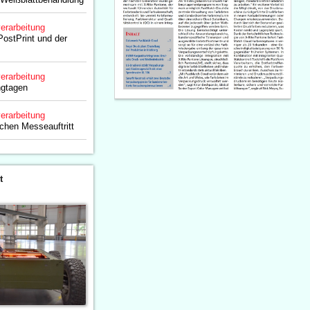
erarbeitung
PostPrint und der
erarbeitung
ngtagen
erarbeitung
eichen Messeauftritt
t