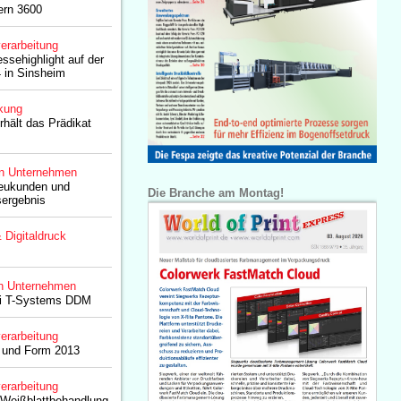
ern 3600
erarbeitung
sehighlight auf der
 in Sinsheim
kung
hält das Prädikat
n Unternehmen
Neukunden und
Die Branche am Montag!
sergebnis
& Digitaldruck
n Unternehmen
ei T-Systems DDM
erarbeitung
k und Form 2013
erarbeitung
 Weißblattbehandlung