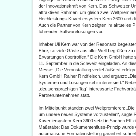
der Innovationskraft von Kern. Das Schweizer U
attraktiven Rahmen, um gleich zwei Weltpremier
Hochleistungs-Kuvertiersystem Kern 3600 und die
Auch die Partner von Kern zeigten ihr aktuelles P
führenden Softwarelösungen vor.
Inhaber Uli Kern war von der Resonanz begeister
Ehre, so viele Gäste aus aller Welt begrüßen zu 
Erwartungen übertroffen.“ Die Kern GmbH hatte s
11. September in die Schweiz eingeladen. An di
Messe: „Die Veranstaltung verlief äußerst erfolgre
Kern GmbH Rainer Rindfleisch, und ergänzt: „Di
Systemen und Lösungen sehr interessiert.“ Neb
„deutschsprachigen Tag“ interessante Fachvort
Partnerunternehmen statt.
Im Mittelpunkt standen zwei Weltpremieren: „Die
um unsere neuen Systeme vorzustellen“, sagte R
Kuvertiersystem Kern 3600 setzt in Sachen Effiz
Maßstäbe: Das Dokumentenfluss-Prinzip wurde wei
automatische Formateinstellung garantiert schn