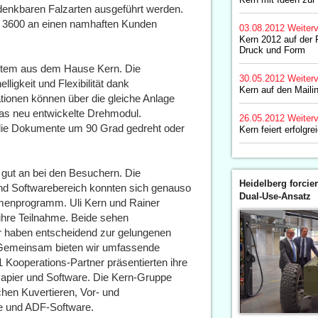
denkbaren Falzarten ausgeführt werden.
 3600 an einen namhaften Kunden
03.08.2012
Weiterv
Kern 2012 auf der 
Druck und Form
ystem aus dem Hause Kern. Die
30.05.2012
Weiterv
ligkeit und Flexibilität dank
Kern auf den Maili
tionen können über die gleiche Anlage
das neu entwickelte Drehmodul.
26.05.2012
Weiterv
die Dokumente um 90 Grad gedreht oder
Kern feiert erfolgr
gut an bei den Besuchern. Die
Heidelberg forcier
nd Softwarebereich konnten sich genauso
Dual-Use-Ansatz
menprogramm. Uli Kern und Rainer
ihre Teilnahme. Beide sehen
er haben entscheidend zur gelungenen
Gemeinsam bieten wir umfassende
Kooperations-Partner präsentierten ihre
 Papier und Software. Die Kern-Gruppe
chen Kuvertieren, Vor- und
e und ADF-Software.