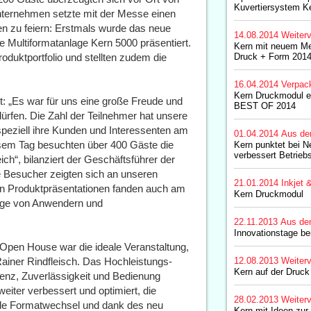
Kuvertiersystem K
nternehmen setzte mit der Messe einen
en zu feiern: Erstmals wurde das neue
14.08.2014
Weiterv
 Multiformatanlage Kern 5000 präsentiert.
Kern mit neuem Mes
roduktportfolio und stellten zudem die
Druck + Form 2014
16.04.2014
Verpac
Kern Druckmodul er
t: „Es war für uns eine große Freude und
BEST OF 2014
dürfen. Die Zahl der Teilnehmer hat unsere
peziell ihre Kunden und Interessenten am
01.04.2014
Aus de
esem Tag besuchten über 400 Gäste die
Kern punktet bei 
verbessert Betrieb
ich“, bilanziert der Geschäftsführer der
e Besucher zeigten sich an unseren
21.01.2014
Inkjet 
en Produktpräsentationen fanden auch am
Kern Druckmodul
räge von Anwendern und
22.11.2013
Aus de
Innovationstage b
 Open House war die ideale Veranstaltung,
ainer Rindfleisch. Das Hochleistungs-
12.08.2013
Weiterv
Kern auf der Druc
ienz, Zuverlässigkeit und Bedienung
ter verbessert und optimiert, die
28.02.2013
Weiterv
elle Formatwechsel und dank des neu
Kern mit Ideen zur