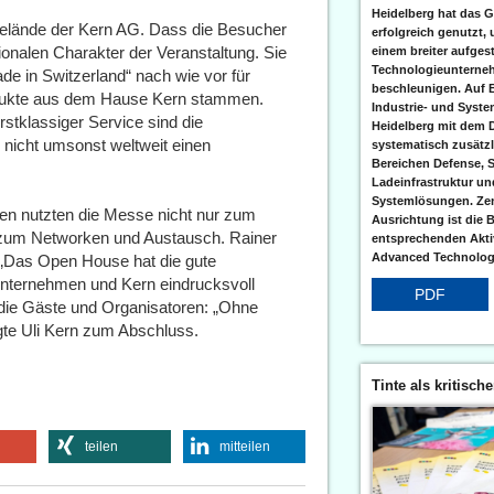
Heidelberg hat das G
 Gelände der Kern AG. Dass die Besucher
erfolgreich genutzt,
ionalen Charakter der Veranstaltung. Sie
einem breiter aufgest
Technologieunterneh
e in Switzerland“ nach wie vor für
beschleunigen. Auf 
rodukte aus dem Hause Kern stammen.
Industrie- und Syst
rstklassiger Service sind die
Heidelberg mit dem 
nicht umsonst weltweit einen
systematisch zusätzl
Bereichen Defense, S
Ladeinfrastruktur und
Systemlösungen. Zent
en nutzten die Messe nicht nur zum
Ausrichtung ist die B
 zum Networken und Austausch. Rainer
entsprechenden Aktiv
Advanced Technologi
 „Das Open House hat die gute
nternehmen und Kern eindrucksvoll
PDF
 die Gäste und Organisatoren: „Ohne
gte Uli Kern zum Abschluss.
Tinte als kritisch
teilen
mitteilen