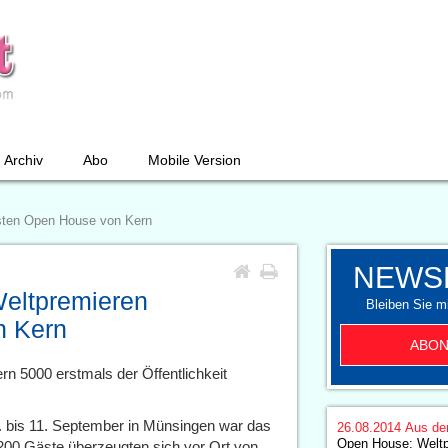
Archiv
Abo
Mobile Version
sten Open House von Kern
NEWS
eltpremieren
Bleiben Sie mi
n Kern
ABON
n 5000 erstmals der Öffentlichkeit
. bis 11. September in Münsingen war das
26.08.2014
Aus de
Open House: Weltp
 1200 Gäste überzeugten sich vor Ort von