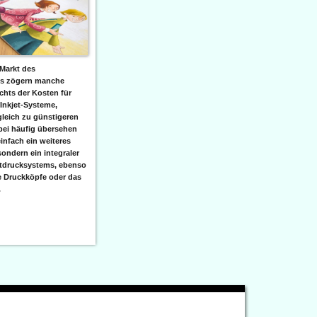
Markt des
ks zögern manche
hts der Kosten für
 Inkjet-Systeme,
leich zu günstigeren
bei häufig übersehen
einfach ein weiteres
sondern ein integraler
etdrucksystems, ebenso
e Druckköpfe oder das
.