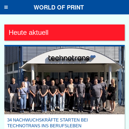
WORLD OF PRINT
Toggle
navigation
Heute aktuell
34 NACHWUCHSKRÄFTE STARTEN BEI
TECHNOTRANS INS BERUFSLEBEN