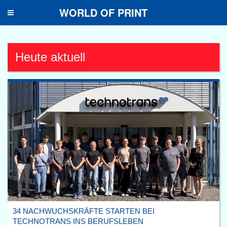
WORLD OF PRINT
Toggle
navigation
Heute aktuell
34 NACHWUCHSKRÄFTE STARTEN BEI
TECHNOTRANS INS BERUFSLEBEN