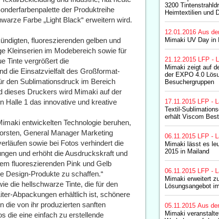
3200 Tintenstrahldr
nderfarbenpalette der Produktreihe
Heimtextilien und 
warze Farbe „Light Black“ erweitern wird.
12.01.2016
Aus de
kündigten, fluoreszierenden gelben und
Mimaki UV Day in
ige Kleinserien im Modebereich sowie für
21.12.2015
LFP - L
e Tinte vergrößert die
Mimaki zeigt auf 
nd die Einsatzvielfalt des Großformat-
der EXPO 4.0 Lösun
für den Sublimationsdruck im Bereich
Besuchergruppen
nd dieses Druckers wird Mimaki auf der
 Halle 1 das innovative und kreative
17.11.2015
LFP - L
Textil-Sublimation
erhält Viscom Best
 Mimaki entwickelten Technologie beruhen,
Horsten, General Manager Marketing
06.11.2015
LFP - L
rläufen sowie bei Fotos verhindert die
Mimaki lässt es le
2015 in Mailand
ngen und erhöht die Ausdruckskraft und
 dem fluoreszierenden Pink und Gelb
06.11.2015
LFP - L
ige Design-Produkte zu schaffen.“
Mimaki erweitert z
e die hellschwarze Tinte, die für den
Lösungsangebot im
ter-Abpackungen erhältlich ist, schönere
 die von ihr produzierten sanften
05.11.2015
Aus de
Mimaki veranstalte
os die eine einfach zu erstellende