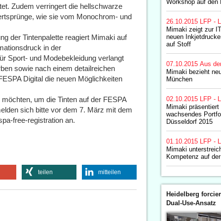
Workshop auf den
tet. Zudem verringert die hellschwarze
wertsprünge, wie sie vom Monochrom- und
26.10.2015
LFP - L
Mimaki zeigt zur I
ng der Tintenpalette reagiert Mimaki auf
neuen Inkjetdrucker
auf Stoff
mationsdruck in der
ür Sport- und Modebekleidung verlangt
07.10.2015
Aus de
rben sowie nach einem detailreichen
Mimaki bezieht ne
 FESPA Digital die neuen Möglichkeiten
München
en möchten, um die Tinten auf der FESPA
02.10.2015
LFP - L
Mimaki präsentiert 
melden sich bitte vor dem 7. März mit dem
wachsendes Portfol
-free-registration an.
Düsseldorf 2015
01.10.2015
LFP - L
Mimaki unterstreich
Kompetenz auf der 
teilen
mitteilen
Heidelberg forcier
Dual-Use-Ansatz