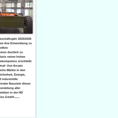
eschäftsjahr 2025/2026
 um ihre Entwicklung zu
ellten
men deutlich zu
Basis seiner hohen
emkompetenz erschließt
Dual- Use-Ansatz
iche Märkte in den
icherheit, Energie,
 industrielle
raler Baustein dieser
ündelung aller
itäten in der HD
es GmbH.......