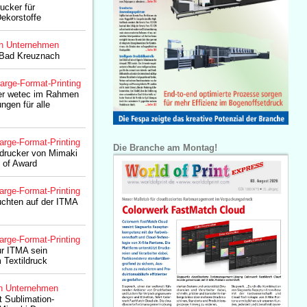
ucker für
Dekorstoffe
n Unternehmen
 Bad Kreuznach
arge-Format-Printing
der wetec im Rahmen
gen für alle
arge-Format-Printing
Die Branche am Montag!
sdrucker von Mimaki
 of Award
arge-Format-Printing
uchten auf der ITMA
arge-Format-Printing
ur ITMA sein
 Textildruck
n Unternehmen
t Sublimation-