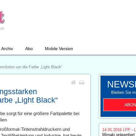
Archiv
Abo
Mobile Version
onstinten um die Farbe „Light Black“
NEWS
ungsstarken
Bleiben Sie mi
rbe „Light Black“
ABON
be sorgt für eine größere Farbpalette bei
lien
Großformat-Tintenstrahldruckern und
14.01.2016
LFP - L
Mimaki präsentier
 Textil/Bekleidung und Industrie, hat heute