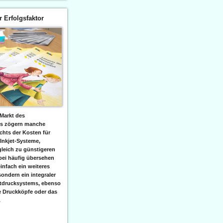
er Erfolgsfaktor
Markt des
ks zögern manche
hts der Kosten für
 Inkjet-Systeme,
leich zu günstigeren
bei häufig übersehen
einfach ein weiteres
sondern ein integraler
etdrucksystems, ebenso
e Druckköpfe oder das
.