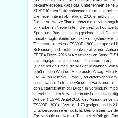
bekanntgegeben, dass das Unternehmen seine So
SB410 für den Sublimationsdruck um eine hellsch
Die neue Tinte ist ab Februar 2016 erhältlich.
Die hellschwarze Tinte ergänzt die kürzlich ange
pinkfarbenen Neon-Tinten, die ideal für hochwert
Sport- und Badebekleidung geeignet sind. Die neu
Einsatzmöglichkeiten der Bekleidungshersteller u
Tintenstrahldruckers TS300P-1800, der speziell 
Bekleidung und Textilien entwickelt wurde. Anha
FESPA Digital 2016 in Amsterdam an Stand E15 in
Leistungspotenzial der neuen Tinte vorführen.
„Diese neuen Tinten, die auf der bewährten, von
erhöhen den Wert der Endprodukte“, sagt Mike 
EMEA von Mimaki Europe. „Bei einfarbigen Farbve
hellschwarze Tinte unerwünschte Farbverschiebu
den Detailreichtum der Bilder. In Verbindung mit
versetzt sie den Anwender in die Lage, einzigart
Auf der FESPA Digital 2016 wird Mimaki zeigen, wi
TS300P-1800 ab Version 1.70 geeignet und in 2-Li
Druckergebnisse ermöglicht. Demonstriert werden
Farbverläufe und wie die Tinte bei einfarbigen Fot