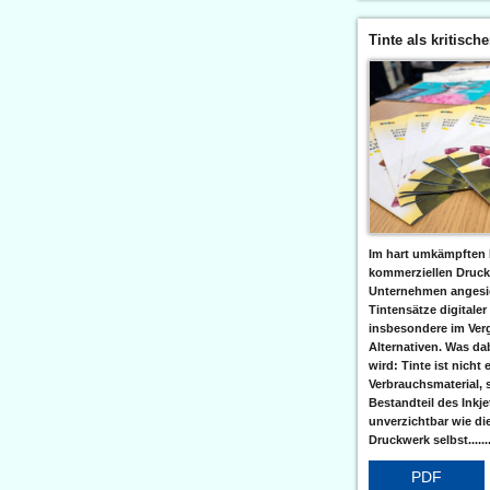
Tinte als kritisch
Im hart umkämpften 
kommerziellen Druc
Unternehmen angesic
Tintensätze digitaler
insbesondere im Verg
Alternativen. Was da
wird: Tinte ist nicht 
Verbrauchsmaterial, 
Bestandteil des Inkj
unverzichtbar wie di
Druckwerk selbst......
PDF