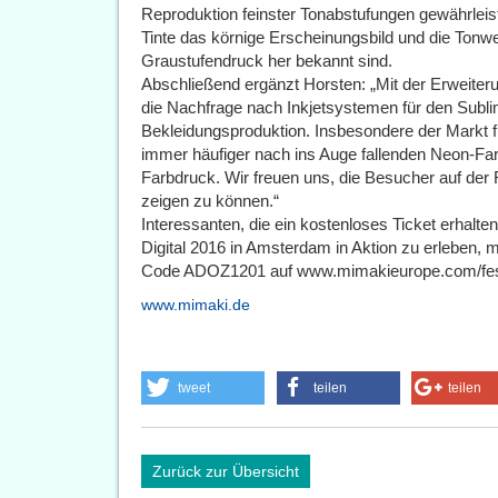
Reproduktion feinster Tonabstufungen gewährleis
Tinte das körnige Erscheinungsbild und die Ton
Graustufendruck her bekannt sind.
Abschließend ergänzt Horsten: „Mit der Erweiteru
die Nachfrage nach Inkjetsystemen für den Subli
Bekleidungsproduktion. Insbesondere der Markt f
immer häufiger nach ins Auge fallenden Neon-Fa
Farbdruck. Wir freuen uns, die Besucher auf der
zeigen zu können.“
Interessanten, die ein kostenloses Ticket erhalt
Digital 2016 in Amsterdam in Aktion zu erleben, 
Code ADOZ1201 auf www.mimakieurope.com/fespa
www.mimaki.de
tweet
teilen
teilen
Zurück zur Übersicht