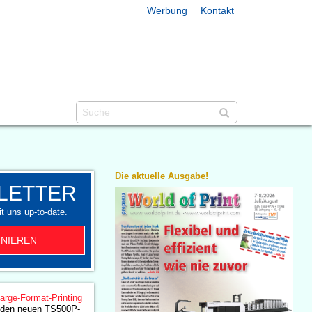
Werbung
Kontakt
Die aktuelle Ausgabe!
LETTER
t uns up-to-date.
NIEREN
arge-Format-Printing
t den neuen TS500P-