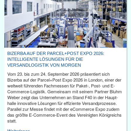
BIZERBA AUF DER PARCEL+POST EXPO 2026:
INTELLIGENTE LÖSUNGEN FÜR DIE
VERSANDLOGISTIK VON MORGEN
Vom 23. bis zum 24. September 2026 präsentiert sich
Bizerba auf der Parcel+Post Expo 2026 in London, einer der
weltweit führenden Fachmessen für Paket-, Post- und E-
Commerce-Logistik. Gemeinsam mit seinem Partner Bluhm
Weber zeigt das Unternehmen an Stand F40 in der Haupt­
halle innovative Lösungen für effiziente Versandprozesse.
Parallel zur Messe findet mit der eCommerce Expo zudem
das größte E-Commerce-Event des Vereinigten Königreichs
statt.
Weiterlesen...