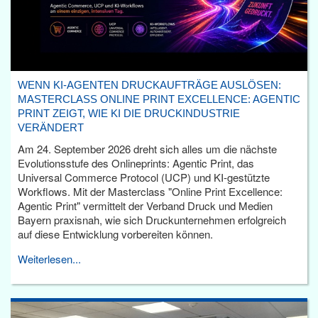
WENN KI-AGENTEN DRUCKAUFTRÄGE AUSLÖSEN:
MASTERCLASS ONLINE PRINT EXCELLENCE: AGENTIC
PRINT ZEIGT, WIE KI DIE DRUCKINDUSTRIE
VERÄNDERT
Am 24. September 2026 dreht sich alles um die nächste
Evolutionsstufe des Onlineprints: Agentic Print, das
Universal Commerce Protocol (UCP) und KI-gestützte
Workflows. Mit der Masterclass "Online Print Excellence:
Agentic Print" vermittelt der Verband Druck und Medien
Bayern praxisnah, wie sich Druckunternehmen erfolgreich
auf diese Entwicklung vorbereiten können.
Weiterlesen...