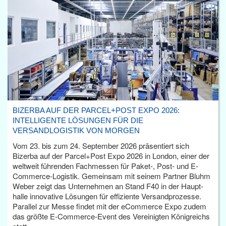
BIZERBA AUF DER PARCEL+POST EXPO 2026:
INTELLIGENTE LÖSUNGEN FÜR DIE
VERSANDLOGISTIK VON MORGEN
Vom 23. bis zum 24. September 2026 präsentiert sich
Bizerba auf der Parcel+Post Expo 2026 in London, einer der
weltweit führenden Fachmessen für Paket-, Post- und E-
Commerce-Logistik. Gemeinsam mit seinem Partner Bluhm
Weber zeigt das Unternehmen an Stand F40 in der Haupt­
halle innovative Lösungen für effiziente Versandprozesse.
Parallel zur Messe findet mit der eCommerce Expo zudem
das größte E-Commerce-Event des Vereinigten Königreichs