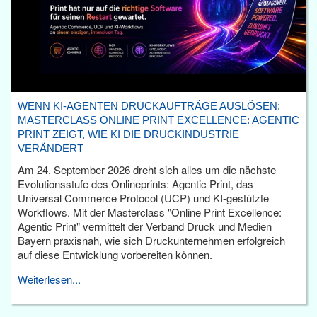
WENN KI-AGENTEN DRUCKAUFTRÄGE AUSLÖSEN:
MASTERCLASS ONLINE PRINT EXCELLENCE: AGENTIC
PRINT ZEIGT, WIE KI DIE DRUCKINDUSTRIE
VERÄNDERT
Am 24. September 2026 dreht sich alles um die nächste
Evolutionsstufe des Onlineprints: Agentic Print, das
Universal Commerce Protocol (UCP) und KI-gestützte
Workflows. Mit der Masterclass "Online Print Excellence:
Agentic Print" vermittelt der Verband Druck und Medien
Bayern praxisnah, wie sich Druckunternehmen erfolgreich
auf diese Entwicklung vorbereiten können.
Weiterlesen...