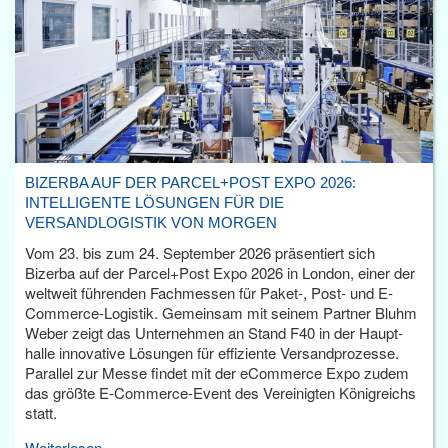
BIZERBA AUF DER PARCEL+POST EXPO 2026:
INTELLIGENTE LÖSUNGEN FÜR DIE
VERSANDLOGISTIK VON MORGEN
Vom 23. bis zum 24. September 2026 präsentiert sich
Bizerba auf der Parcel+Post Expo 2026 in London, einer der
weltweit führenden Fachmessen für Paket-, Post- und E-
Commerce-Logistik. Gemeinsam mit seinem Partner Bluhm
Weber zeigt das Unternehmen an Stand F40 in der Haupt­
halle innovative Lösungen für effiziente Versandprozesse.
Parallel zur Messe findet mit der eCommerce Expo zudem
das größte E-Commerce-Event des Vereinigten Königreichs
statt.
Weiterlesen...