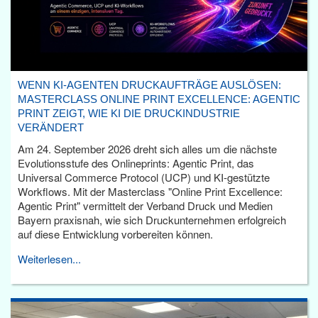
WENN KI-AGENTEN DRUCKAUFTRÄGE AUSLÖSEN:
MASTERCLASS ONLINE PRINT EXCELLENCE: AGENTIC
PRINT ZEIGT, WIE KI DIE DRUCKINDUSTRIE
VERÄNDERT
Am 24. September 2026 dreht sich alles um die nächste
Evolutionsstufe des Onlineprints: Agentic Print, das
Universal Commerce Protocol (UCP) und KI-gestützte
Workflows. Mit der Masterclass "Online Print Excellence:
Agentic Print" vermittelt der Verband Druck und Medien
Bayern praxisnah, wie sich Druckunternehmen erfolgreich
auf diese Entwicklung vorbereiten können.
Weiterlesen...