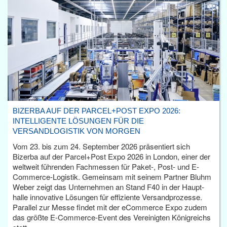
BIZERBA AUF DER PARCEL+POST EXPO 2026:
INTELLIGENTE LÖSUNGEN FÜR DIE
VERSANDLOGISTIK VON MORGEN
Vom 23. bis zum 24. September 2026 präsentiert sich
Bizerba auf der Parcel+Post Expo 2026 in London, einer der
weltweit führenden Fachmessen für Paket-, Post- und E-
Commerce-Logistik. Gemeinsam mit seinem Partner Bluhm
Weber zeigt das Unternehmen an Stand F40 in der Haupt­
halle innovative Lösungen für effiziente Versandprozesse.
Parallel zur Messe findet mit der eCommerce Expo zudem
das größte E-Commerce-Event des Vereinigten Königreichs