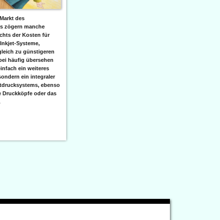
Markt des
ks zögern manche
hts der Kosten für
 Inkjet-Systeme,
leich zu günstigeren
bei häufig übersehen
einfach ein weiteres
sondern ein integraler
etdrucksystems, ebenso
e Druckköpfe oder das
.