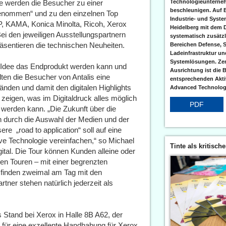
ie werden die Besucher zu einer
Technologieunterneh
beschleunigen. Auf 
 genommen“ und zu den einzelnen Top
Industrie- und Syst
HP, KAMA, Konica Minolta, Ricoh, Xerox
Heidelberg mit dem 
i den jeweiligen Ausstellungspartnern
systematisch zusätzl
äsentieren die technischen Neuheiten.
Bereichen Defense, S
Ladeinfrastruktur und
Systemlösungen. Zent
r Idee das Endprodukt werden kann und
Ausrichtung ist die B
ten die Besucher von Antalis eine
entsprechenden Aktiv
nden und damit den digitalen Highlights
Advanced Technologi
zeigen, was im Digitaldruck alles möglich
PDF
 werden kann. „Die Zukunft über die
 durch die Auswahl der Medien und der
re „road to application“ soll auf eine
ve Technologie vereinfachen,“ so Michael
Tinte als kritisch
al. Die Tour können Kunden alleine oder
n Touren – mit einer begrenzten
“ finden zweimal am Tag mit den
tner stehen natürlich jederzeit als
is Stand bei Xerox in Halle 8B A62, der
e für eine exzellente Handhabung für Xerox