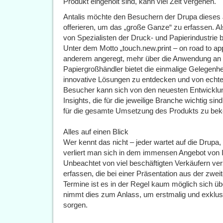
Produkt eingeholt sind, kann viel Zeit vergehen.
Antalis möchte den Besuchern der Drupa dieses 
offerieren, um das „große Ganze“ zu erfassen. Al
von Spezialisten der Druck- und Papierindustrie b
Unter dem Motto „touch.new.print – on road to app
anderem angeregt, mehr über die Anwendung an
Papiergroßhändler bietet die einmalige Gelegenh
innovative Lösungen zu entdecken und von echtem
Besucher kann sich von den neuesten Entwicklunge
Insights, die für die jeweilige Branche wichtig si
für die gesamte Umsetzung des Produkts zu b
Alles auf einen Blick
Wer kennt das nicht – jeder wartet auf die Drupa
verliert man sich in dem immensen Angebot von
Unbeachtet von viel beschäftigten Verkäufern ve
erfassen, die bei einer Präsentation aus der zwe
Termine ist es in der Regel kaum möglich sich übe
nimmt dies zum Anlass, um erstmalig und exklusi
sorgen.