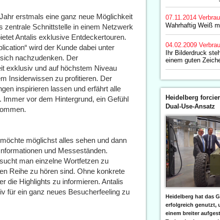
Jahr erstmals eine ganz neue Möglichkeit
07.11.2014
Verbrau
Wahrhaftig Weiß mi
s zentrale Schnittstelle in einem Netzwerk
ietet Antalis exklusive Entdeckertouren.
04.02.2009
Verbrau
lication“ wird der Kunde dabei unter
Ihr Bilderdruck steh
 sich nachzudenken. Der
einem guten Zeich
eit exklusiv und auf höchstem Niveau
 Insiderwissen zu profitieren. Der
n inspirieren lassen und erfährt alle
Heidelberg forcier
nd. Immer vor dem Hintergrund, ein Gefühl
Dual-Use-Ansatz
ekommen.
, möchte möglichst alles sehen und dann
 Informationen und Messeständen.
rsucht man einzelne Wortfetzen zu
iten Reihe zu hören sind. Ohne konkrete
r die Highlights zu informieren. Antalis
v für ein ganz neues Besucherfeeling zu
Heidelberg hat das G
erfolgreich genutzt,
einem breiter aufgest