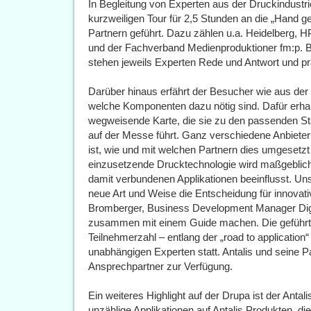
In Begleitung von Experten aus der Druckindustr
kurzweiligen Tour für 2,5 Stunden an die „Hand
Partnern geführt. Dazu zählen u.a. Heidelberg, 
und der Fachverband Medienproduktioner fm:p. Be
stehen jeweils Experten Rede und Antwort und pr
Darüber hinaus erfährt der Besucher wie aus de
welche Komponenten dazu nötig sind. Dafür erhal
wegweisende Karte, die sie zu den passenden Stä
auf der Messe führt. Ganz verschiedene Anbieter 
ist, wie und mit welchen Partnern dies umgesetzt
einzusetzende Drucktechnologie wird maßgeblich
damit verbundenen Applikationen beeinflusst. Unse
neue Art und Weise die Entscheidung für innovati
Bromberger, Business Development Manager Digit
zusammen mit einem Guide machen. Die geführte
Teilnehmerzahl – entlang der „road to application
unabhängigen Experten statt. Antalis und seine Par
Ansprechpartner zur Verfügung.
Ein weiteres Highlight auf der Drupa ist der Antal
unzählige Applikationen auf Antalis Produkten, di