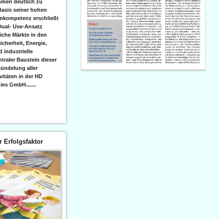
men deutlich zu
Basis seiner hohen
emkompetenz erschließt
Dual- Use-Ansatz
iche Märkte in den
icherheit, Energie,
 industrielle
raler Baustein dieser
ündelung aller
itäten in der HD
es GmbH.......
er Erfolgsfaktor