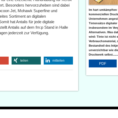
ert. Besonders hervorzuheben sind dabei
Im hart umkämpften 
 Cocoon Jet, Mohawk Superfine und
kommerziellen Druc
eites Sortiment an digitalen
Unternehmen angesic
mit hat Antalis für jede digitale
Tintensätze digitaler
ellt Antalis auf dem fm:p Stand in Halle
insbesondere im Verg
Alternativen. Was da
gen jederzeit zur Verfügung.
wird: Tinte ist nicht 
Verbrauchsmaterial, 
Bestandteil des Inkj
unverzichtbar wie di
Druckwerk selbst......
teilen
mitteilen
PDF