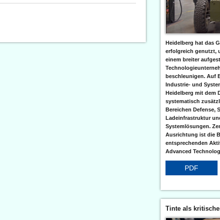
Heidelberg hat das G
erfolgreich genutzt,
einem breiter aufgest
Technologieunterneh
beschleunigen. Auf 
Industrie- und Syst
Heidelberg mit dem 
systematisch zusätzl
Bereichen Defense, S
Ladeinfrastruktur und
Systemlösungen. Zent
Ausrichtung ist die B
entsprechenden Aktiv
Advanced Technologi
PDF
Tinte als kritisch