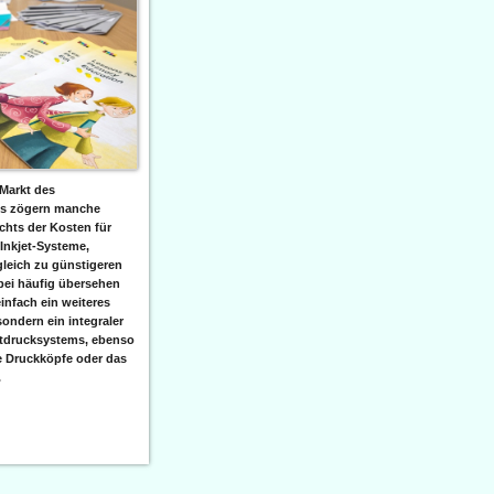
Markt des
ks zögern manche
hts der Kosten für
 Inkjet-Systeme,
leich zu günstigeren
bei häufig übersehen
einfach ein weiteres
sondern ein integraler
etdrucksystems, ebenso
e Druckköpfe oder das
.