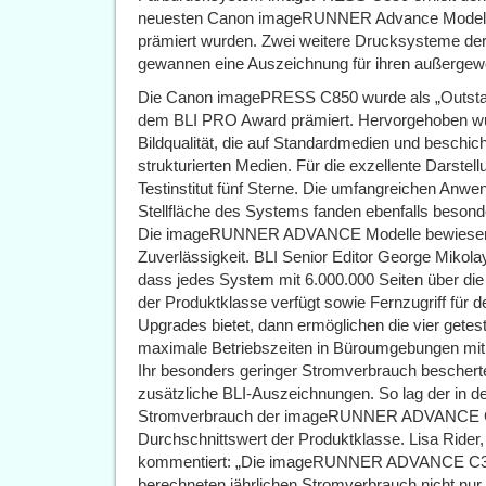
neuesten Canon imageRUNNER Advance Modelle a
prämiert wurden. Zwei weitere Drucksysteme
gewannen eine Auszeichnung für ihren außergew
Die Canon imagePRESS C850 wurde als „Outstand
dem BLI PRO Award prämiert. Hervorgehoben wu
Bildqualität, die auf Standardmedien und beschi
strukturierten Medien. Für die exzellente Darstell
Testinstitut fünf Sterne. Die umfangreichen Anw
Stellfläche des Systems fanden ebenfalls beson
Die imageRUNNER ADVANCE Modelle bewiesen in
Zuverlässigkeit. BLI Senior Editor George Mikol
dass jedes System mit 6.000.000 Seiten über di
der Produktklasse verfügt sowie Fernzugriff für
Upgrades bietet, dann ermöglichen die vier g
maximale Betriebszeiten in Büroumgebungen mi
Ihr besonders geringer Stromverbrauch bescher
zusätzliche BLI-Auszeichnungen. So lag der in de
Stromverbrauch der imageRUNNER ADVANCE C3
Durchschnittswert der Produktklasse. Lisa Rider, 
kommentiert: „Die imageRUNNER ADVANCE C33
berechneten jährlichen Stromverbrauch nicht nur 