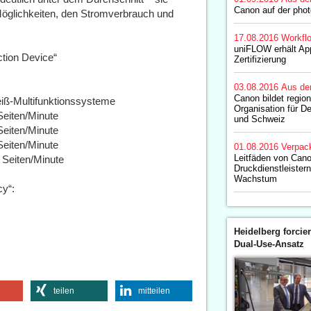
Canon auf der pho
öglichkeiten, den Stromverbrauch und
17.08.2016
Workfl
uniFLOW erhält App
tion Device“
Zertifizierung
03.08.2016
Aus de
Canon bildet regio
eiß-Multifunktionssysteme
Organisation für D
iten/Minute
und Schweiz
iten/Minute
iten/Minute
01.08.2016
Verpac
Leitfäden von Cano
eiten/Minute
Druckdienstleister
Wachstum
cy“:
Heidelberg forcier
Dual-Use-Ansatz
teilen
mitteilen