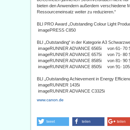
bieten den Anwendern außerdem verschiedene M
Ressourceneinsatz weiter zu reduzieren.“
BLI PRO Award „Outstanding Colour Light Produc
 imagePRESS C850
BLI „Outstanding“ in der Kategorie A3 Schwarzw
 imageRUNNER ADVANCE 6565i von 61- 70 Se
 imageRUNNER ADVANCE 6575i von 71- 80 Se
 imageRUNNER ADVANCE 8585i von 81- 90 Se
 imageRUNNER ADVANCE 8505i von 91- 105 S
BLI „Outstanding Achievement in Energy Efficien
 imageRUNNER 1435i
 imageRUNNER ADVANCE C3325i
www.canon.de
tweet
teilen
teilen