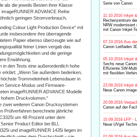
Serie von Canon
ls die jeweils Besten ihrer Klasse
 der imageRUNNER ADVANCE Reihe
11.10.2016
Inkjet 
öhnlich geringen Stromverbrauch.
Rechenzentrum der
NRW modernisiert 
ing Colour Light Production Device“ mit
mit Canon Inkjet-T
rde insbesondere ihre überragende
chtetem Papier ebenso überzeugte wie auf
07.10.2016
Aus de
ungsqualität feiner Linien vergab das
Canon Leitfaden 3
endungsmöglichkeiten und die geringe
05.10.2016
Inkjet 
dere Erwähnung.
Sechs neue Canon
 den Tests eine außerordentlich hohe
Effiziente SW-Mult
ay erklärt: „Wenn Sie außerdem bedenken,
mit flexiblen Verbi
e höchste Trommeleinheit-Lebensdauer in
 den Service-Modus und Firmware-
23.09.2016
Inkjet 
Neue Canon imag
etesteten imageRUNNER ADVANCE Modelle
t hohem Druckvolumen.“
20.09.2016
Verpac
te zwei weiteren Canon Drucksystemen
Canon auf der Fac
n Prüfverfahren berechnete jährliche
325i um 48 Prozent unter dem
15.09.2016
LFP - L
Senior Product Editor bei BLI,
Neue UVgel Techno
25i und imageRUNNER 1435i liegen im
deutlich unter dem Durchschnitt – sie
01.09.2016
Aus de