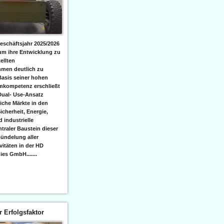
eschäftsjahr 2025/2026
 um ihre Entwicklung zu
ellten
men deutlich zu
Basis seiner hohen
emkompetenz erschließt
Dual- Use-Ansatz
iche Märkte in den
icherheit, Energie,
 industrielle
raler Baustein dieser
ündelung aller
itäten in der HD
es GmbH.......
er Erfolgsfaktor