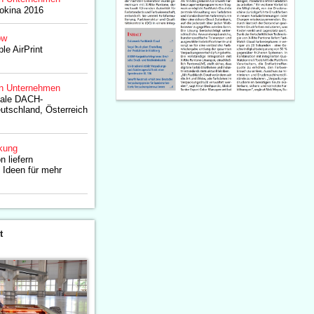
tokina 2016
ow
le AirPrint
n Unternehmen
nale DACH-
eutschland, Österreich
kung
n liefern
n Ideen für mehr
t