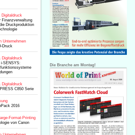
& Digitaldruck
 Finanzverwaltung
die Druckproduktion
echnologie
n Unternehmen
D-Druck
& Digitaldruck
 i-SENSYS:
Die Branche am Montag!
ifunktionssysteme
ndungen
& Digitaldruck
ePRESS C850 Serie
kung
hPack 2016
arge-Format-Printing
logie von Canon
n Unternehmen