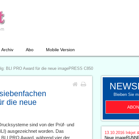
Archiv
Abo
Mobile Version
folg: BLI PRO Award für die neue imagePRESS C850
NEWS
 siebenfachen
Bleiben Sie mi
ür die neue
ABON
Drucksysteme sind von der Prüf- und
BLI) ausgezeichnet worden. Das
13.10.2016
Inkjet 
BLI PRO Award, während vier der
Neue imageRUNN