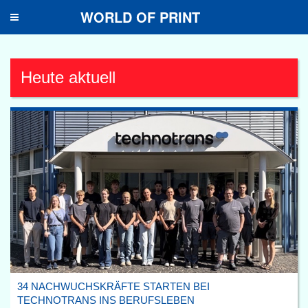
WORLD OF PRINT
Toggle
navigation
Heute aktuell
34 NACHWUCHSKRÄFTE STARTEN BEI
TECHNOTRANS INS BERUFSLEBEN