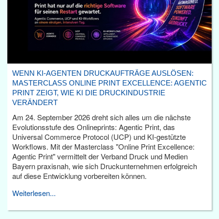
WENN KI-AGENTEN DRUCKAUFTRÄGE AUSLÖSEN:
MASTERCLASS ONLINE PRINT EXCELLENCE: AGENTIC
PRINT ZEIGT, WIE KI DIE DRUCKINDUSTRIE
VERÄNDERT
Am 24. September 2026 dreht sich alles um die nächste
Evolutionsstufe des Onlineprints: Agentic Print, das
Universal Commerce Protocol (UCP) und KI-gestützte
Workflows. Mit der Masterclass "Online Print Excellence:
Agentic Print" vermittelt der Verband Druck und Medien
Bayern praxisnah, wie sich Druckunternehmen erfolgreich
auf diese Entwicklung vorbereiten können.
Weiterlesen...