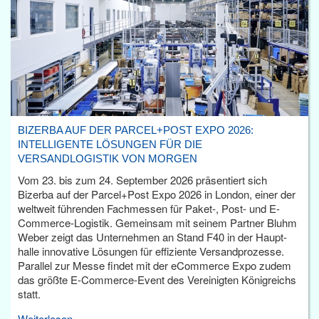
BIZERBA AUF DER PARCEL+POST EXPO 2026:
INTELLIGENTE LÖSUNGEN FÜR DIE
VERSANDLOGISTIK VON MORGEN
Vom 23. bis zum 24. September 2026 präsentiert sich
Bizerba auf der Parcel+Post Expo 2026 in London, einer der
weltweit führenden Fachmessen für Paket-, Post- und E-
Commerce-Logistik. Gemeinsam mit seinem Partner Bluhm
Weber zeigt das Unternehmen an Stand F40 in der Haupt­
halle innovative Lösungen für effiziente Versandprozesse.
Parallel zur Messe findet mit der eCommerce Expo zudem
das größte E-Commerce-Event des Vereinigten Königreichs
statt.
Weiterlesen...