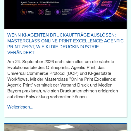
WENN KI-AGENTEN DRUCKAUFTRÄGE AUSLÖSEN:
MASTERCLASS ONLINE PRINT EXCELLENCE: AGENTIC
PRINT ZEIGT, WIE KI DIE DRUCKINDUSTRIE
VERÄNDERT
Am 24. September 2026 dreht sich alles um die nächste
Evolutionsstufe des Onlineprints: Agentic Print, das
Universal Commerce Protocol (UCP) und KI-gestützte
Workflows. Mit der Masterclass "Online Print Excellence:
Agentic Print" vermittelt der Verband Druck und Medien
Bayern praxisnah, wie sich Druckunternehmen erfolgreich
auf diese Entwicklung vorbereiten können.
Weiterlesen...