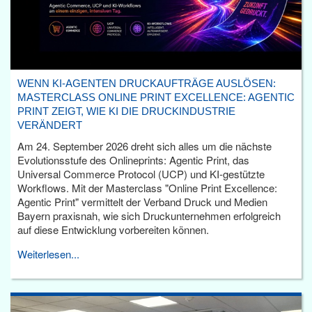
WENN KI-AGENTEN DRUCKAUFTRÄGE AUSLÖSEN:
MASTERCLASS ONLINE PRINT EXCELLENCE: AGENTIC
PRINT ZEIGT, WIE KI DIE DRUCKINDUSTRIE
VERÄNDERT
Am 24. September 2026 dreht sich alles um die nächste
Evolutionsstufe des Onlineprints: Agentic Print, das
Universal Commerce Protocol (UCP) und KI-gestützte
Workflows. Mit der Masterclass "Online Print Excellence:
Agentic Print" vermittelt der Verband Druck und Medien
Bayern praxisnah, wie sich Druckunternehmen erfolgreich
auf diese Entwicklung vorbereiten können.
Weiterlesen...