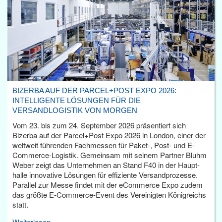
BIZERBA AUF DER PARCEL+POST EXPO 2026:
INTELLIGENTE LÖSUNGEN FÜR DIE
VERSANDLOGISTIK VON MORGEN
Vom 23. bis zum 24. September 2026 präsentiert sich
Bizerba auf der Parcel+Post Expo 2026 in London, einer der
weltweit führenden Fachmessen für Paket-, Post- und E-
Commerce-Logistik. Gemeinsam mit seinem Partner Bluhm
Weber zeigt das Unternehmen an Stand F40 in der Haupt­
halle innovative Lösungen für effiziente Versandprozesse.
Parallel zur Messe findet mit der eCommerce Expo zudem
das größte E-Commerce-Event des Vereinigten Königreichs
statt.
Weiterlesen...