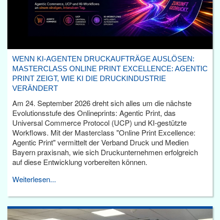
WENN KI-AGENTEN DRUCKAUFTRÄGE AUSLÖSEN:
MASTERCLASS ONLINE PRINT EXCELLENCE: AGENTIC
PRINT ZEIGT, WIE KI DIE DRUCKINDUSTRIE
VERÄNDERT
Am 24. September 2026 dreht sich alles um die nächste
Evolutionsstufe des Onlineprints: Agentic Print, das
Universal Commerce Protocol (UCP) und KI-gestützte
Workflows. Mit der Masterclass "Online Print Excellence:
Agentic Print" vermittelt der Verband Druck und Medien
Bayern praxisnah, wie sich Druckunternehmen erfolgreich
auf diese Entwicklung vorbereiten können.
Weiterlesen...