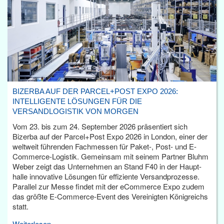
BIZERBA AUF DER PARCEL+POST EXPO 2026:
INTELLIGENTE LÖSUNGEN FÜR DIE
VERSANDLOGISTIK VON MORGEN
Vom 23. bis zum 24. September 2026 präsentiert sich
Bizerba auf der Parcel+Post Expo 2026 in London, einer der
weltweit führenden Fachmessen für Paket-, Post- und E-
Commerce-Logistik. Gemeinsam mit seinem Partner Bluhm
Weber zeigt das Unternehmen an Stand F40 in der Haupt­
halle innovative Lösungen für effiziente Versandprozesse.
Parallel zur Messe findet mit der eCommerce Expo zudem
das größte E-Commerce-Event des Vereinigten Königreichs
statt.
Weiterlesen...