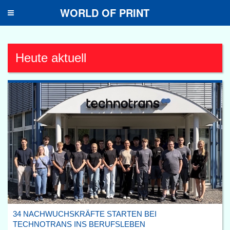
WORLD OF PRINT
Toggle
navigation
Heute aktuell
34 NACHWUCHSKRÄFTE STARTEN BEI
TECHNOTRANS INS BERUFSLEBEN