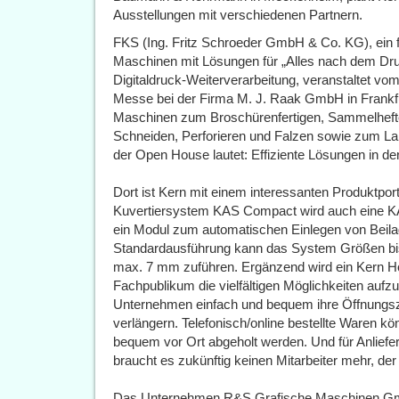
Ausstellungen mit verschiedenen Partnern.
FKS (Ing. Fritz Schroeder GmbH & Co. KG), ein f
Maschinen mit Lösungen für „Alles nach dem Dru
Digitaldruck-Weiterverarbeitung, veranstaltet v
Messe bei der Firma M. J. Raak GmbH in Frankfu
Maschinen zum Broschürenfertigen, Sammelhefte
Schneiden, Perforieren und Falzen sowie zum L
der Open House lautet: Effiziente Lösungen in der
Dort ist Kern mit einem interessanten Produktpor
Kuvertiersystem KAS Compact wird auch eine KAS 
ein Modul zum automatischen Einlegen von Beilag
Standardausführung kann das System Größen bis
max. 7 mm zuführen. Ergänzend wird ein Kern Ho
Fachpublikum die vielfältigen Möglichkeiten auf
Unternehmen einfach und bequem ihre Öffnungsze
verlängern. Telefonisch/online bestellte Waren 
bequem vor Ort abgeholt werden. Und für Anlief
braucht es zukünftig keinen Mitarbeiter mehr, de
Das Unternehmen R&S Grafische Maschinen Gmb