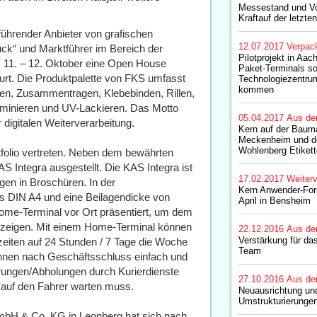
Messestand und Vo
Kraftauf der letzte
ührender Anbieter von grafischen
12.07.2017
Verpac
ck“ und Marktführer im Bereich der
Pilotprojekt in Aa
om 11. – 12. Oktober eine Open House
Paket-Terminals s
rt. Die Produktpalette von FKS umfasst
Technologiezentru
kommen
n, Zusammentragen, Klebebinden, Rillen,
aminieren und UV-Lackieren. Das Motto
05.04.2017
Aus de
 digitalen Weiterverarbeitung.
Kern auf der Baum
Meckenheim und 
Wohlenberg Etiket
tfolio vertreten. Neben dem bewährten
Integra ausgestellt. Die KAS Integra ist
17.02.2017
Weiterv
en in Broschüren. In der
Kern Anwender-For
 DIN A4 und eine Beilagendicke von
April in Bensheim
me-Terminal vor Ort präsentiert, um dem
zuzeigen. Mit einem Home-Terminal können
22.12.2016
Aus de
Verstärkung für da
iten auf 24 Stunden / 7 Tage die Woche
Team
können nach Geschäftsschluss einfach und
erungen/Abholungen durch Kurierdienste
27.10.2016
Aus de
r auf den Fahrer warten muss.
Neuausrichtung und
Umstrukturierunge
H & Co. KG in Leonberg hat sich nach