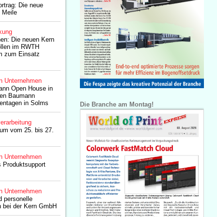
rtrag: Die neue
n Meile
kung
chen: Die neuen Kern
ollen im RWTH
m zum Einsatz
n Unternehmen
ann Open House in
den Baumann
tentagen in Solms
Die Branche am Montag!
erarbeitung
um vom 25. bis 27.
n Unternehmen
s Produktsupport
n Unternehmen
 personelle
n bei der Kern GmbH