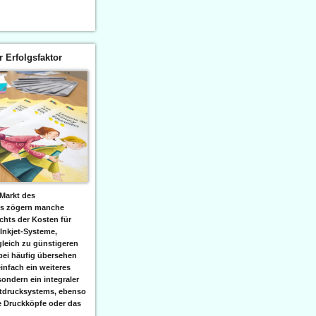
er Erfolgsfaktor
Markt des
ks zögern manche
hts der Kosten für
 Inkjet-Systeme,
leich zu günstigeren
bei häufig übersehen
einfach ein weiteres
sondern ein integraler
etdrucksystems, ebenso
e Druckköpfe oder das
.