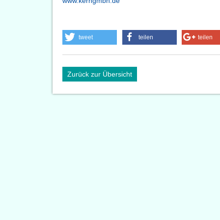
www.kerngmbh.de
tweet
teilen
teilen
Zurück zur Übersicht