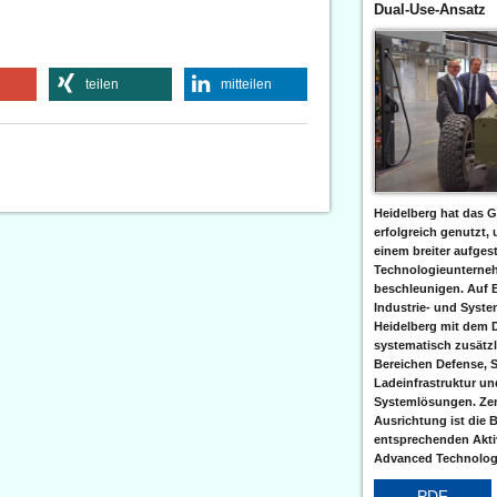
Dual-Use-Ansatz
teilen
mitteilen
Heidelberg hat das G
erfolgreich genutzt,
einem breiter aufgest
Technologieunterneh
beschleunigen. Auf 
Industrie- und Syst
Heidelberg mit dem 
systematisch zusätzl
Bereichen Defense, S
Ladeinfrastruktur und
Systemlösungen. Zent
Ausrichtung ist die B
entsprechenden Aktiv
Advanced Technologi
PDF