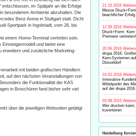
21.10.2016
Weiterv
7 entschlossen, im Spätjahr an die Erfolge
Messe Druck+Form
 in besonderem Ambiente abzuhalten. Die
beachtlicher Erfolg
rcedes Benz Arena in Stuttgart statt. Dicht
di-Sportpark in Ingolstadt, vom 26. bis
12.09.2016
Weiterv
Druck+Form: Kern i
Premiere vertreten!
e einem Home-Terminal vertreten sein.
s Einsteigermodell und bietet eine
20.06.2016
Weiterv
u erweitern und zusätzliche Marketing-
drupa 2016: Großes
Kern-Systemen auf 
Düsseldorf
enarbeit mit beiden grafischen Händlern
24.02.2016
Weiterv
heit, auf den nächsten Veranstaltungen von
Innovative Kunden
esonders die Funktionalität der KAS
Mittelpunkt des Me
gen in Broschüren fand bisher sehr viel
auf der drupa 2016
03.09.2015
Weiterv
Wer drucken kann,
kt über die jeweiligen Webseiten getätigt
kuvertieren
Heidelberg forcier