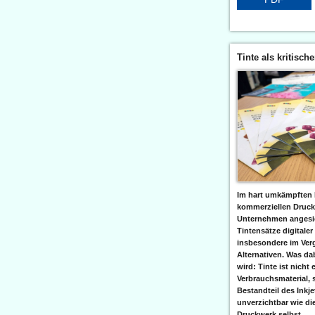
Tinte als kritisch
Im hart umkämpften 
kommerziellen Druc
Unternehmen angesic
Tintensätze digitaler
insbesondere im Verg
Alternativen. Was da
wird: Tinte ist nicht 
Verbrauchsmaterial, 
Bestandteil des Inkj
unverzichtbar wie di
Druckwerk selbst......