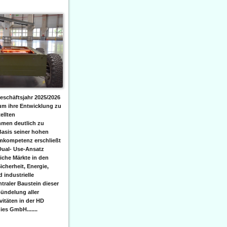
eschäftsjahr 2025/2026
 um ihre Entwicklung zu
ellten
men deutlich zu
Basis seiner hohen
emkompetenz erschließt
Dual- Use-Ansatz
iche Märkte in den
icherheit, Energie,
 industrielle
raler Baustein dieser
ündelung aller
itäten in der HD
es GmbH.......