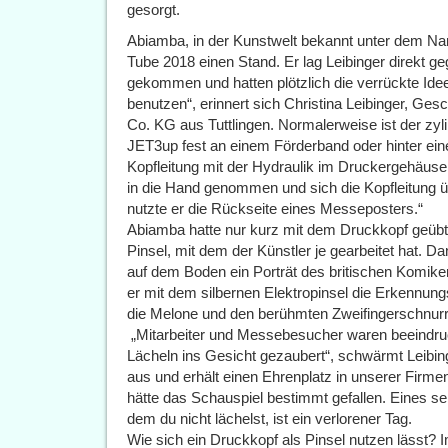
gesorgt.
Abiamba, in der Kunstwelt bekannt unter dem Na
Tube 2018 einen Stand. Er lag Leibinger direkt g
gekommen und hatten plötzlich die verrückte Idee
benutzen“, erinnert sich Christina Leibinger, Ge
Co. KG aus Tuttlingen. Normalerweise ist der zy
JET3up fest an einem Förderband oder hinter ein
Kopfleitung mit der Hydraulik im Druckergehäus
in die Hand genommen und sich die Kopfleitung ü
nutzte er die Rückseite eines Messeposters.“
Abiamba hatte nur kurz mit dem Druckkopf geübt 
Pinsel, mit dem der Künstler je gearbeitet hat. 
auf dem Boden ein Porträt des britischen Komiker
er mit dem silbernen Elektropinsel die Erkennun
die Melone und den berühmten Zweifingerschnurr
„Mitarbeiter und Messebesucher waren beeindruc
Lächeln ins Gesicht gezaubert“, schwärmt Leibing
aus und erhält einen Ehrenplatz in unserer Firmenz
hätte das Schauspiel bestimmt gefallen. Eines sei
dem du nicht lächelst, ist ein verlorener Tag.
Wie sich ein Druckkopf als Pinsel nutzen lässt? 