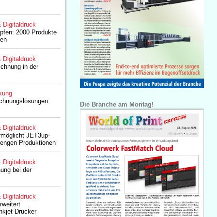
& Digitaldruck
opfen: 2000 Produkte
ken
& Digitaldruck
chnung in der
kung
chnungslösungen
Die Branche am Montag!
& Digitaldruck
rmöglicht JET3up-
n engen Produktionen
& Digitaldruck
ung bei der
& Digitaldruck
weitert
Inkjet-Drucker