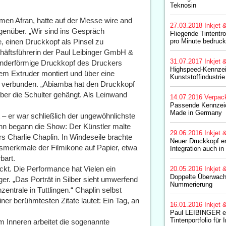
Teknosin
men Afran, hatte auf der Messe wire and
27.03.2018
Inkjet 
egenüber. „Wir sind ins Gespräch
Fliegende Tintentr
, einen Druckkopf als Pinsel zu
pro Minute bedruc
schäftsführerin der Paul Leibinger GmbH &
31.07.2017
Inkjet 
linderförmige Druckkopf des Druckers
Highspeed-Kennzei
em Extruder montiert und über eine
Kunststoffindustrie
e verbunden. „Abiamba hat den Druckkopf
ber die Schulter gehängt. Als Leinwand
14.07.2016
Verpac
Passende Kennzei
Made in Germany
– er war schließlich der ungewöhnlichste
Dann begann die Show: Der Künstler malte
29.06.2016
Inkjet 
s Charlie Chaplin. In Windeseile brachte
Neuer Druckkopf e
gsmerkmale der Filmikone auf Papier, etwa
Integration auch i
bart.
kt. Die Performance hat Vielen ein
20.05.2016
Inkjet 
Doppelte Überwach
er. „Das Porträt in Silber sieht umwerfend
Nummerierung
entrale in Tuttlingen.“ Chaplin selbst
ner berühmtesten Zitate lautet: Ein Tag, an
16.01.2016
Inkjet 
Paul LEIBINGER er
Tintenportfolio für 
Im Inneren arbeitet die sogenannte