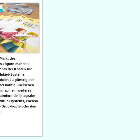
Markt des
ks zögern manche
hts der Kosten für
 Inkjet-Systeme,
leich zu günstigeren
bei häufig übersehen
einfach ein weiteres
sondern ein integraler
etdrucksystems, ebenso
e Druckköpfe oder das
.