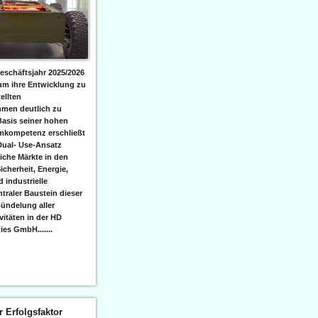
eschäftsjahr 2025/2026
 um ihre Entwicklung zu
ellten
men deutlich zu
Basis seiner hohen
emkompetenz erschließt
Dual- Use-Ansatz
iche Märkte in den
icherheit, Energie,
 industrielle
raler Baustein dieser
ündelung aller
itäten in der HD
es GmbH.......
er Erfolgsfaktor