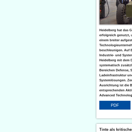
Heidelberg hat das G
erfolgreich genutzt,
einem breiter aufgest
Technologieunterneh
beschleunigen. Auf 
Industrie- und Syst
Heidelberg mit dem 
systematisch zusätzl
Bereichen Defense, S
Ladeinfrastruktur und
Systemlösungen. Zent
Ausrichtung ist die B
entsprechenden Aktiv
Advanced Technologi
PDF
Tinte als kritisch