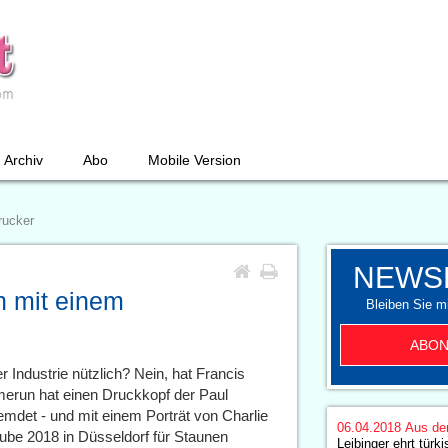
Archiv
Abo
Mobile Version
rucker
NEWS
n mit einem
Bleiben Sie mi
ABON
r Industrie nützlich? Nein, hat Francis
erun hat einen Druckkopf der Paul
mdet - und mit einem Porträt von Charlie
06.04.2018
Aus de
ube 2018 in Düsseldorf für Staunen
Leibinger ehrt türki