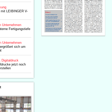
kung
n mit LEIBINGER V-
n Unternehmen
erne Fertigungstiefe
n Unternehmen
rgrößert sich um
t
& Digitaldruck
drucke jetzt noch
rstellen
t