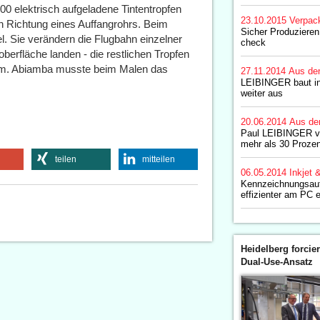
00 elektrisch aufgeladene Tintentropfen
23.10.2015
Verpac
n Richtung eines Auffangrohrs. Beim
Sicher Produziere
. Sie verändern die Flugbahn einzelner
check
berfläche landen ­- die restlichen Tropfen
stem. Abiamba musste beim Malen das
27.11.2014
Aus de
LEIBINGER baut int
weiter aus
20.06.2014
Aus de
Paul LEIBINGER ve
mehr als 30 Prozen
teilen
mitteilen
06.05.2014
Inkjet 
Kennzeichnungsauf
effizienter am PC e
Heidelberg forcier
Dual-Use-Ansatz