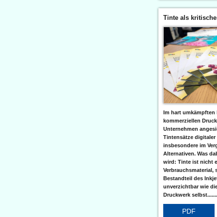
Tinte als kritisch
Im hart umkämpften 
kommerziellen Druc
Unternehmen angesic
Tintensätze digitaler
insbesondere im Verg
Alternativen. Was da
wird: Tinte ist nicht 
Verbrauchsmaterial, 
Bestandteil des Inkj
unverzichtbar wie di
Druckwerk selbst......
PDF