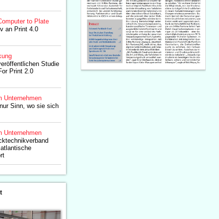
Computer to Plate
iv an Print 4.0
kung
öffentlichen Studie
or Print 2.0
n Unternehmen
ur Sinn, wo sie sich
n Unternehmen
ktechnikverband
atlantische
rt
t