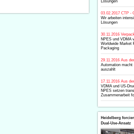
Lösungen
03.02.2017
CTP - 
Wir arbeiten intens
Lösungen
30.11.2016
Verpac
NPES und VDMA ver
Worldwide Market F
Packaging
29.11.2016
Aus de
Automation macht n
auszahlt
17.11.2016
Aus de
VDMA und US-Druc
NPES setzen trans
Zusammenarbeit fo
Heidelberg forcier
Dual-Use-Ansatz