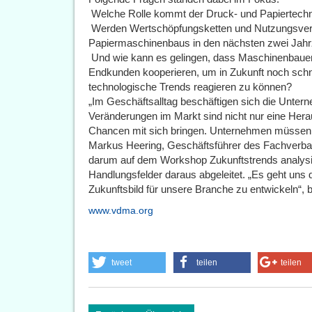
 Welche Rolle kommt der Druck- und Papiertechnik
 Werden Wertschöpfungsketten und Nutzungsve
Papiermaschinenbaus in den nächsten zwei Jahrz
 Und wie kann es gelingen, dass Maschinenbauer
Endkunden kooperieren, um in Zukunft noch schne
technologische Trends reagieren zu können?
„Im Geschäftsalltag beschäftigen sich die Untern
Veränderungen im Markt sind nicht nur eine Her
Chancen mit sich bringen. Unternehmen müssen di
Markus Heering, Geschäftsführer des Fachverban
darum auf dem Workshop Zukunftstrends analysie
Handlungsfelder daraus abgeleitet. „Es geht uns
Zukunftsbild für unsere Branche zu entwickeln“, 
www.vdma.org
tweet
teilen
teilen