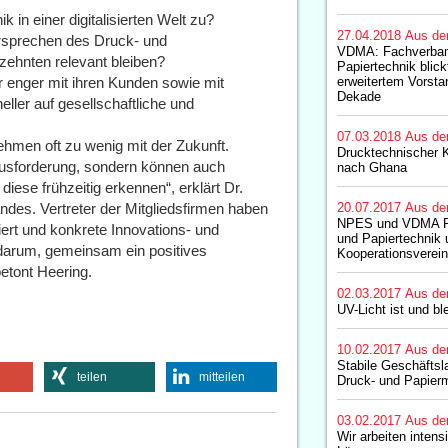
 in einer digitalisierten Welt zu?
27.04.2018
Aus de
rsprechen des Druck- und
VDMA: Fachverban
ehnten relevant bleiben?
Papiertechnik blic
 enger mit ihren Kunden sowie mit
erweitertem Vorsta
Dekade
ller auf gesellschaftliche und
07.03.2018
Aus de
ehmen oft zu wenig mit der Zukunft.
Drucktechnischer 
ausforderung, sondern können auch
nach Ghana
ese frühzeitig erkennen“, erklärt Dr.
des. Vertreter der Mitgliedsfirmen haben
20.07.2017
Aus de
NPES und VDMA F
rt und konkrete Innovations- und
und Papiertechnik 
 darum, gemeinsam ein positives
Kooperationsverei
betont Heering.
02.03.2017
Aus de
UV-Licht ist und bl
10.02.2017
Aus de
Stabile Geschäfts
teilen
mitteilen
Druck- und Papier
03.02.2017
Aus de
Wir arbeiten intens