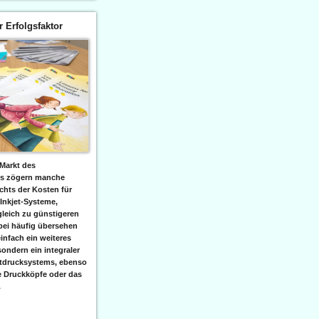
er Erfolgsfaktor
Markt des
ks zögern manche
hts der Kosten für
 Inkjet-Systeme,
leich zu günstigeren
bei häufig übersehen
einfach ein weiteres
sondern ein integraler
etdrucksystems, ebenso
e Druckköpfe oder das
.