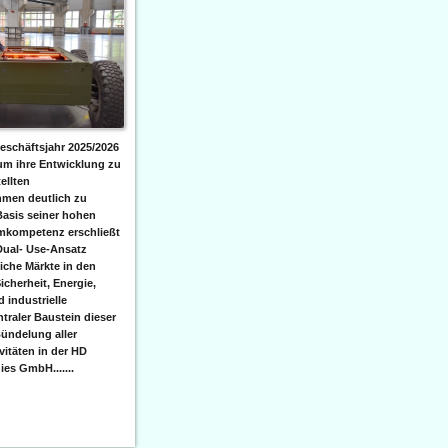
eschäftsjahr 2025/2026
 um ihre Entwicklung zu
ellten
men deutlich zu
Basis seiner hohen
emkompetenz erschließt
Dual- Use-Ansatz
iche Märkte in den
icherheit, Energie,
 industrielle
raler Baustein dieser
ündelung aller
itäten in der HD
es GmbH.......