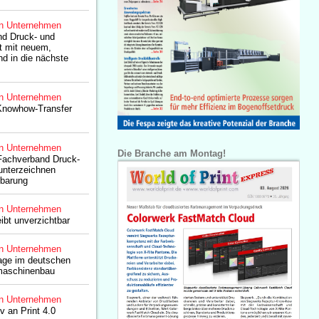
n Unternehmen
d Druck- und
kt mit neuem,
nd in die nächste
n Unternehmen
Knowhow-Transfer
n Unternehmen
Die Branche am Montag!
achverband Druck-
unterzeichnen
nbarung
n Unternehmen
eibt unverzichtbar
n Unternehmen
lage im deutschen
maschinenbau
n Unternehmen
iv an Print 4.0