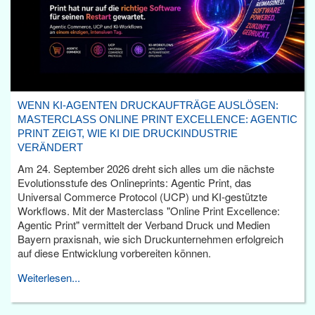
WENN KI-AGENTEN DRUCKAUFTRÄGE AUSLÖSEN:
MASTERCLASS ONLINE PRINT EXCELLENCE: AGENTIC
PRINT ZEIGT, WIE KI DIE DRUCKINDUSTRIE
VERÄNDERT
Am 24. September 2026 dreht sich alles um die nächste
Evolutionsstufe des Onlineprints: Agentic Print, das
Universal Commerce Protocol (UCP) und KI-gestützte
Workflows. Mit der Masterclass "Online Print Excellence:
Agentic Print" vermittelt der Verband Druck und Medien
Bayern praxisnah, wie sich Druckunternehmen erfolgreich
auf diese Entwicklung vorbereiten können.
Weiterlesen...