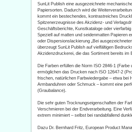
SunLit Publish eine ausgezeichnete mechanische 
Papiersorten. Dadurch wird die Weiterverarbeitung
kommt ein bestechendes, kontrastreiches Druckbi
Spitzenerzeugnisse des Akzidenz- und Verlagsdru
Geschäftsberichte, Kunstkataloge oder vierfarbi
Speziell auf matten und seidenmatten Papieren en
oder Dispersionslackierung „Bei ausgezeichnete
überzeugt SunLit Publish auf vielfältigen Bedruckst
Akzidenzdruckerei, die das Sortiment bereits im E
Die Farben erfüllen die Norm ISO 2846-1 (Farbe 
ermöglichen das Drucken nach ISO 12647-2 (Pro
frischen, natürlichen Farbwiedergabe – etwa bei
Armbanduhren oder Schmuck – kommt eine perfek
(Graubalance).
Die sehr guten Trocknungseigenschaften der Farb
Verschmieren bei der Endverarbeitung. Eine Verf
extrem minimiert – selbst bei randabfallend dunk
Dazu Dr. Bernhard Fritz, European Product Man