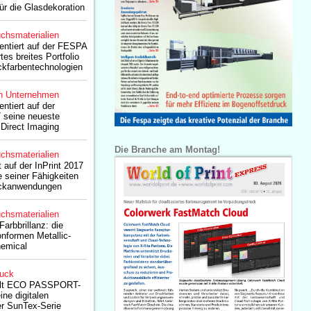
ür die Glasdekoration
chsmaterialien
entiert auf der FESPA
tes breites Portfolio
ckfarbentechnologien
n Unternehmen
ntiert auf der
 seine neueste
Direct Imaging
Die Branche am Montag!
chsmaterialien
 auf der InPrint 2017
e seiner Fähigkeiten
ruckanwendungen
chsmaterialien
arbbrillanz: die
nformen Metallic-
emical
ruck
ält ECO PASSPORT-
eine digitalen
der SunTex-Serie