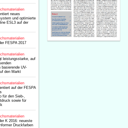
chsmaterialien
ntiert neues
system und optimierte
line ESL3 auf der
chsmaterialien
 der FESPA 2017
chsmaterialien
t leistungsstarke, auf
senden
 basierende UV-
uf den Markt
chsmaterialien
entiert auf der FESPA
s
o für den Sieb-,
etdruck sowie für
ik
chsmaterialien
der K 2016: neueste
nformer Druckfarben