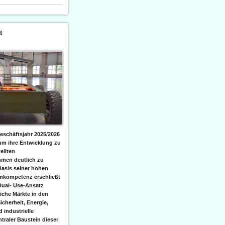
t
eschäftsjahr 2025/2026
 um ihre Entwicklung zu
ellten
men deutlich zu
Basis seiner hohen
emkompetenz erschließt
Dual- Use-Ansatz
iche Märkte in den
icherheit, Energie,
 industrielle
raler Baustein dieser