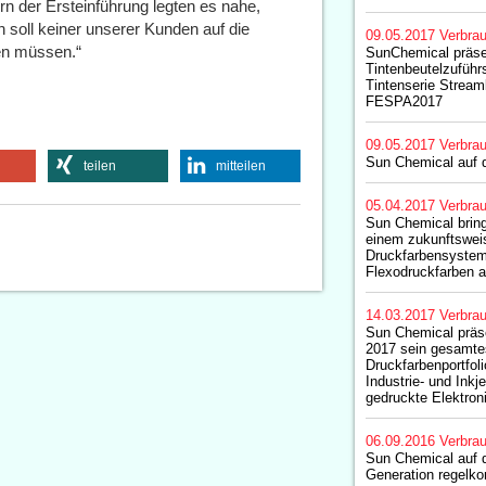
 der Ersteinführung legten es nahe,
ch soll keiner unserer Kunden auf die
09.05.2017
Verbrau
ten müssen.“
SunChemical präse
Tintenbeutelzuführ
Tintenserie Stream
FESPA2017
09.05.2017
Verbrau
Sun Chemical auf
teilen
mitteilen
05.04.2017
Verbrau
Sun Chemical bring
einem zukunftswei
Druckfarbensystem
Flexodruckfarben a
14.03.2017
Verbrau
Sun Chemical präs
2017 sein gesamte
Druckfarbenportfoli
Industrie- und Inkj
gedruckte Elektron
06.09.2016
Verbrau
Sun Chemical auf 
Generation regelko