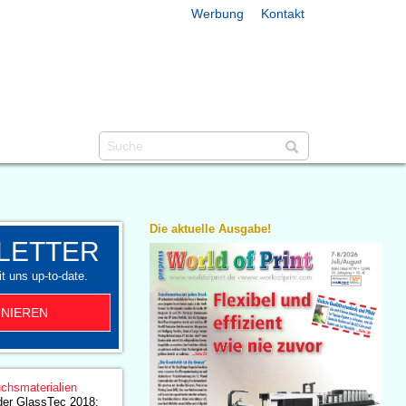
Werbung
Kontakt
Die aktuelle Ausgabe!
LETTER
t uns up-to-date.
NIEREN
chsmaterialien
der GlassTec 2018: