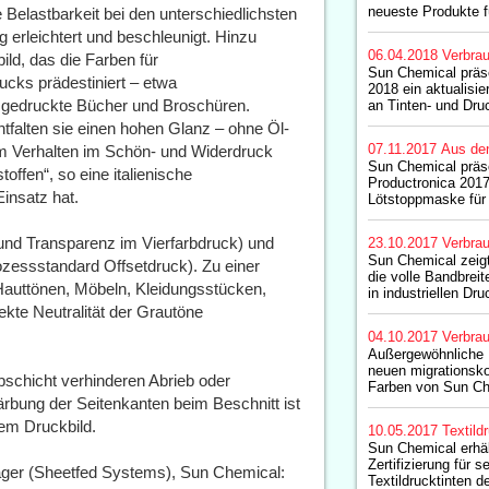
neueste Produkte f
Belastbarkeit bei den unterschiedlichsten
 erleichtert und beschleunigt. Hinzu
06.04.2018
Verbrau
ld, das die Farben für
Sun Chemical präs
cks prädestiniert – etwa
2018 ein aktualisier
g gedruckte Bücher und Broschüren.
an Tinten- und Dru
tfalten sie einen hohen Glanz – ohne Öl-
07.11.2017
Aus de
m Verhalten im Schön- und Widerdruck
Sun Chemical präse
offen“, so eine italienische
Productronica 2017
insatz hat.
Lötstoppmaske für 
und Transparenz im Vierfarbdruck) und
23.10.2017
Verbrau
Sun Chemical zeigt
zessstandard Offsetdruck). Zu einer
die volle Bandbreit
 Hauttönen, Möbeln, Kleidungsstücken,
in industriellen D
te Neutralität der Grautöne
04.10.2017
Verbrau
Außergewöhnliche F
neuen migrationsko
schicht verhinderen Abrieb oder
Farben von Sun Ch
ärbung der Seitenkanten beim Beschnitt ist
lem Druckbild.
10.05.2017
Textild
Sun Chemical erh
Zertifizierung für s
ager (Sheetfed Systems), Sun Chemical:
Textildrucktinten 