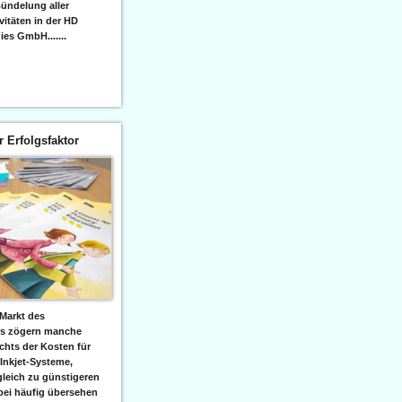
ündelung aller
itäten in der HD
es GmbH.......
er Erfolgsfaktor
Markt des
ks zögern manche
hts der Kosten für
 Inkjet-Systeme,
leich zu günstigeren
bei häufig übersehen