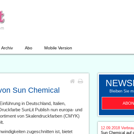
Archiv
Abo
Mobile Version
NEWS
 von Sun Chemical
Bleiben Sie mi
ABON
Einführung in Deutschland, Italien,
Druckfarbe SunLit Publish nun europa- und
 Sortiment von Skalendruckfarben (CMYK)
t.
12.09.2018
Verbrau
indigkeiten zugeschnitten ist, bietet
Sun Chemical auf 