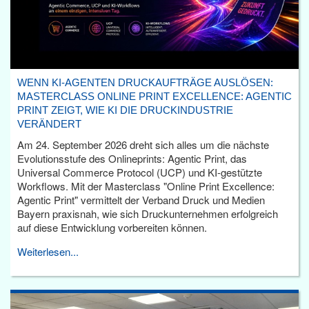
WENN KI-AGENTEN DRUCKAUFTRÄGE AUSLÖSEN:
MASTERCLASS ONLINE PRINT EXCELLENCE: AGENTIC
PRINT ZEIGT, WIE KI DIE DRUCKINDUSTRIE
VERÄNDERT
Am 24. September 2026 dreht sich alles um die nächste
Evolutionsstufe des Onlineprints: Agentic Print, das
Universal Commerce Protocol (UCP) und KI-gestützte
Workflows. Mit der Masterclass "Online Print Excellence:
Agentic Print" vermittelt der Verband Druck und Medien
Bayern praxisnah, wie sich Druckunternehmen erfolgreich
auf diese Entwicklung vorbereiten können.
Weiterlesen...