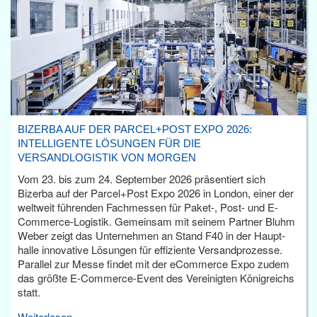
BIZERBA AUF DER PARCEL+POST EXPO 2026:
INTELLIGENTE LÖSUNGEN FÜR DIE
VERSANDLOGISTIK VON MORGEN
Vom 23. bis zum 24. September 2026 präsentiert sich
Bizerba auf der Parcel+Post Expo 2026 in London, einer der
weltweit führenden Fachmessen für Paket-, Post- und E-
Commerce-Logistik. Gemeinsam mit seinem Partner Bluhm
Weber zeigt das Unternehmen an Stand F40 in der Haupt­
halle innovative Lösungen für effiziente Versandprozesse.
Parallel zur Messe findet mit der eCommerce Expo zudem
das größte E-Commerce-Event des Vereinigten Königreichs
statt.
Weiterlesen...