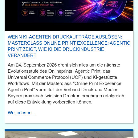
WENN KI-AGENTEN DRUCKAUFTRÄGE AUSLÖSEN:
MASTERCLASS ONLINE PRINT EXCELLENCE: AGENTIC
PRINT ZEIGT, WIE KI DIE DRUCKINDUSTRIE
VERÄNDERT
Am 24. September 2026 dreht sich alles um die nächste
Evolutionsstufe des Onlineprints: Agentic Print, das
Universal Commerce Protocol (UCP) und KI-gestützte
Workflows. Mit der Masterclass "Online Print Excellence:
Agentic Print" vermittelt der Verband Druck und Medien
Bayern praxisnah, wie sich Druckunternehmen erfolgreich
auf diese Entwicklung vorbereiten können.
Weiterlesen...