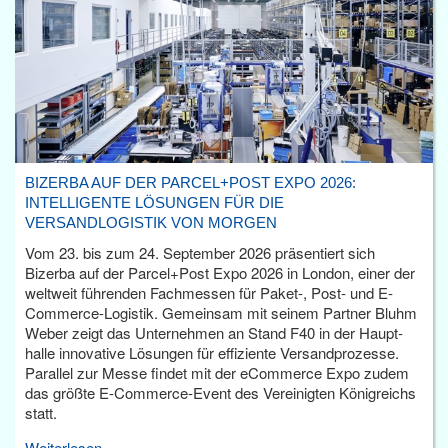
BIZERBA AUF DER PARCEL+POST EXPO 2026:
INTELLIGENTE LÖSUNGEN FÜR DIE
VERSANDLOGISTIK VON MORGEN
Vom 23. bis zum 24. September 2026 präsentiert sich
Bizerba auf der Parcel+Post Expo 2026 in London, einer der
weltweit führenden Fachmessen für Paket-, Post- und E-
Commerce-Logistik. Gemeinsam mit seinem Partner Bluhm
Weber zeigt das Unternehmen an Stand F40 in der Haupt­
halle innovative Lösungen für effiziente Versandprozesse.
Parallel zur Messe findet mit der eCommerce Expo zudem
das größte E-Commerce-Event des Vereinigten Königreichs
statt.
Weiterlesen...