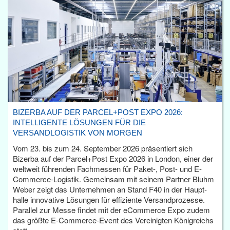
BIZERBA AUF DER PARCEL+POST EXPO 2026:
INTELLIGENTE LÖSUNGEN FÜR DIE
VERSANDLOGISTIK VON MORGEN
Vom 23. bis zum 24. September 2026 präsentiert sich
Bizerba auf der Parcel+Post Expo 2026 in London, einer der
weltweit führenden Fachmessen für Paket-, Post- und E-
Commerce-Logistik. Gemeinsam mit seinem Partner Bluhm
Weber zeigt das Unternehmen an Stand F40 in der Haupt­
halle innovative Lösungen für effiziente Versandprozesse.
Parallel zur Messe findet mit der eCommerce Expo zudem
das größte E-Commerce-Event des Vereinigten Königreichs