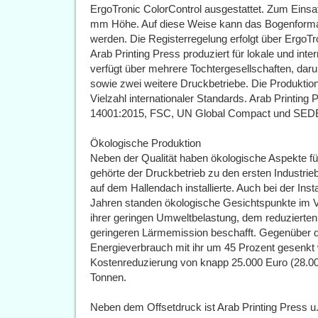
ErgoTronic ColorControl ausgestattet. Zum Einsa
mm Höhe. Auf diese Weise kann das Bogenformat
werden. Die Registerregelung erfolgt über ErgoTr
Arab Printing Press produziert für lokale und in
verfügt über mehrere Tochtergesellschaften, darun
sowie zwei weitere Druckbetriebe. Die Produktion e
Vielzahl internationaler Standards. Arab Printing
14001:2015, FSC, UN Global Compact und SEDEX 
Ökologische Produktion
Neben der Qualität haben ökologische Aspekte für
gehörte der Druckbetrieb zu den ersten Industrie
auf dem Hallendach installierte. Auch bei der Inst
Jahren standen ökologische Gesichtspunkte im 
ihrer geringen Umweltbelastung, dem reduzierten
geringeren Lärmemission beschafft. Gegenüber 
Energieverbrauch mit ihr um 45 Prozent gesenkt w
Kostenreduzierung von knapp 25.000 Euro (28.0
Tonnen.
Neben dem Offsetdruck ist Arab Printing Press u.a