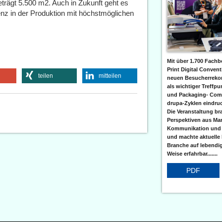
trägt 5.500 m2. Auch in Zukunft geht es
enz in der Produktion mit höchstmöglichen
Mit über 1.700 Fach
Print Digital Conven
teilen
mitteilen
neuen Besucherrekord
als wichtiger Treffpu
und Packaging- Com
drupa-Zyklen eindruc
Die Veranstaltung br
Perspektiven aus Mar
Kommunikation und
und machte aktuelle
Branche auf lebendi
Weise erfahrbar.......
PDF