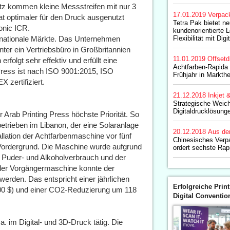
tz kommen kleine Messstreifen mit nur 3
17.01.2019
Verpac
 optimaler für den Druck ausgenutzt
Tetra Pak bietet n
onic ICR.
kundenorientierte 
ternationale Märkte. Das Unternehmen
Flexibilität mit Digi
ter ein Vertriebsbüro in Großbritannien
11.01.2019
Offsetd
rfolgt sehr effektiv und erfüllt eine
Achtfarben-Rapida 
 Press ist nach ISO 9001:2015, ISO
Frühjahr in Markthe
zertifiziert.
21.12.2018
Inkjet 
Strategische Weich
Digitaldrucklösung
 Arab Printing Press höchste Priorität. So
betrieben im Libanon, der eine Solaranlage
20.12.2018
Aus de
allation der Achtfarbenmaschine vor fünf
Chinesisches Ver
Vordergrund. Die Maschine wurde aufgrund
ordert sechste Rap
 Puder- und Alkoholverbrauch und der
der Vorgängermaschine konnte der
erden. Das entspricht einer jährlichen
Erfolgreiche Print
00 $) und einer CO2-Reduzierung um 118
Digital Conventio
. im Digital- und 3D-Druck tätig. Die