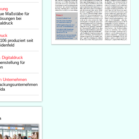
kung
eue Maßstäbe für
Lösungen bei
taldruck
ruck
106 produziert seit
idenfeld
& Digitaldruck
enstellung für
en
n Unternehmen
packungsunternehmen
ida
n