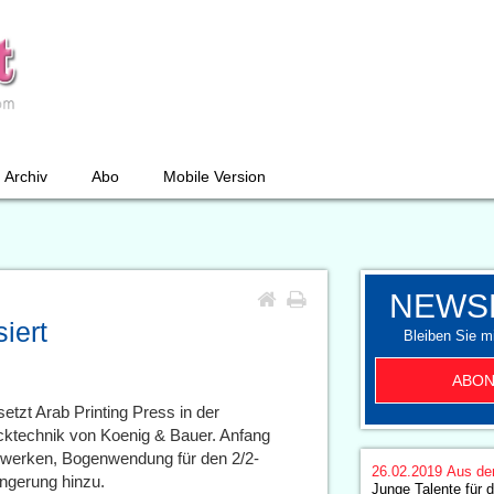
Archiv
Abo
Mobile Version
NEWS
iert
Bleiben Sie mi
ABON
etzt Arab Printing Press in der
rucktechnik von Koenig & Bauer. Anfang
kwerken, Bogenwendung für den 2/2-
26.02.2019
Aus de
ngerung hinzu.
Junge Talente für d