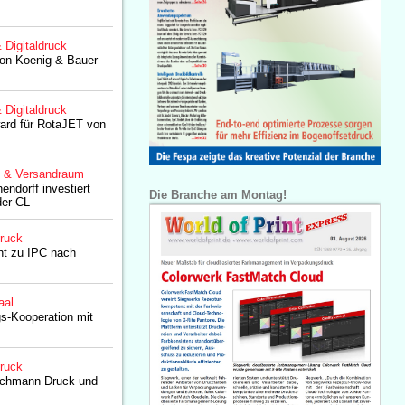
& Digitaldruck
on Koenig & Bauer
& Digitaldruck
rd für RotaJET von
g & Versandraum
ndorff investiert
Die Branche am Montag!
der CL
druck
t zu IPC nach
aal
gs-Kooperation mit
druck
ischmann Druck und