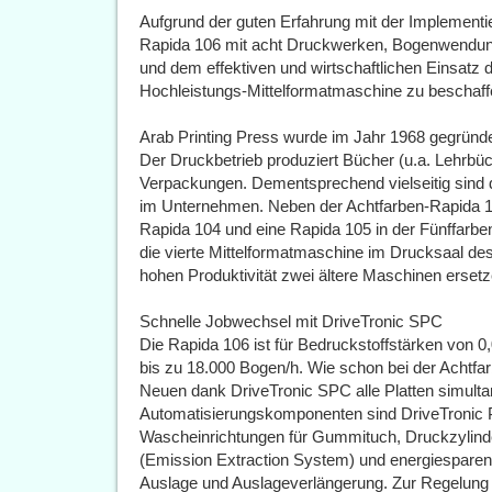
Aufgrund der guten Erfahrung mit der Implement
Rapida 106 mit acht Druckwerken, Bogenwendung 
und dem effektiven und wirtschaftlichen Einsatz 
Hochleistungs-Mittelformatmaschine zu beschaff
Arab Printing Press wurde im Jahr 1968 gegründet
Der Druckbetrieb produziert Bücher (u.a. Lehrbüch
Verpackungen. Dementsprechend vielseitig sind
im Unternehmen. Neben der Achtfarben-Rapida 10
Rapida 104 und eine Rapida 105 in der Fünffarben
die vierte Mittelformatmaschine im Drucksaal de
hohen Produktivität zwei ältere Maschinen ersetz
Schnelle Jobwechsel mit DriveTronic SPC
Die Rapida 106 ist für Bedruckstoffstärken von 0,
bis zu 18.000 Bogen/h. Wie schon bei der Achtfa
Neuen dank DriveTronic SPC alle Platten simult
Automatisierungskomponenten sind DriveTronic P
Wascheinrichtungen für Gummituch, Druckzyli
(Emission Extraction System) und energiesparen
Auslage und Auslageverlängerung. Zur Regelung d