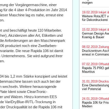
morgen
ierung der Vorgängermaschine, einer
für die 4 über 4-Produktion im Jahr 2014
19.02.2019
Inkjet 
dieser Maschine lag es nahe, erneut eine
Weitere RotaJET v
en.
für Dekordruckerei
15.02.2019
Inkjet 
 und beschäftigt heute 110 Mitarbeiter.
German Design Awa
er), Akzidenzen aller Art, Etiketten und
Koenig & Bauer
 die Anforderungen an den Maschinenpark
6 produziert noch eine Zweifarben-
08.02.2019
Zeitun
variante. Die neue Rapida 106 ist damit
Druckzentrum Asche
erneut in Comman
s Unternehmens. Sie wird aufgrund ihrer
en.
07.02.2019
Offset
Rapida 75 PRO geh
Mauritius
04 bis 1,2 mm Stärke konzipiert und leistet
rbenmaschine lassen sich auch bei der
31.01.2019
Drucks
Eine Dienstleistun
an wechseln. Weitere herausragende
viel Potenzial
late Ident sowie CleanTronic-
nder und Walzen. Hinzu kommen EES
24.01.2019
Offset
de VariDryBlue-IR/TL-Trocknung in
Rapida 106 für Fr
Medien
er Druckqualität ist die Rapida 106 mit