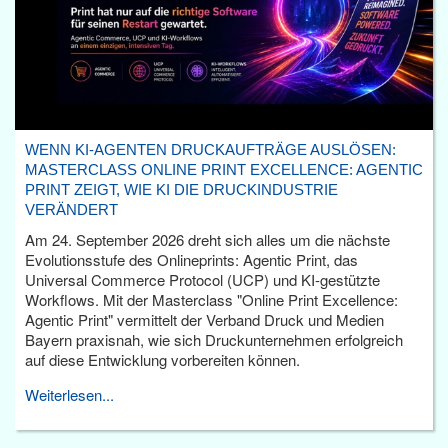
WENN KI-AGENTEN DRUCKAUFTRÄGE AUSLÖSEN:
MASTERCLASS ONLINE PRINT EXCELLENCE: AGENTIC
PRINT ZEIGT, WIE KI DIE DRUCKINDUSTRIE
VERÄNDERT
Am 24. September 2026 dreht sich alles um die nächste
Evolutionsstufe des Onlineprints: Agentic Print, das
Universal Commerce Protocol (UCP) und KI-gestützte
Workflows. Mit der Masterclass "Online Print Excellence:
Agentic Print" vermittelt der Verband Druck und Medien
Bayern praxisnah, wie sich Druckunternehmen erfolgreich
auf diese Entwicklung vorbereiten können.
Weiterlesen...