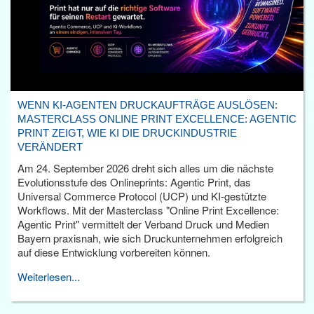
WENN KI-AGENTEN DRUCKAUFTRÄGE AUSLÖSEN:
MASTERCLASS ONLINE PRINT EXCELLENCE: AGENTIC
PRINT ZEIGT, WIE KI DIE DRUCKINDUSTRIE
VERÄNDERT
Am 24. September 2026 dreht sich alles um die nächste
Evolutionsstufe des Onlineprints: Agentic Print, das
Universal Commerce Protocol (UCP) und KI-gestützte
Workflows. Mit der Masterclass "Online Print Excellence:
Agentic Print" vermittelt der Verband Druck und Medien
Bayern praxisnah, wie sich Druckunternehmen erfolgreich
auf diese Entwicklung vorbereiten können.
Weiterlesen...