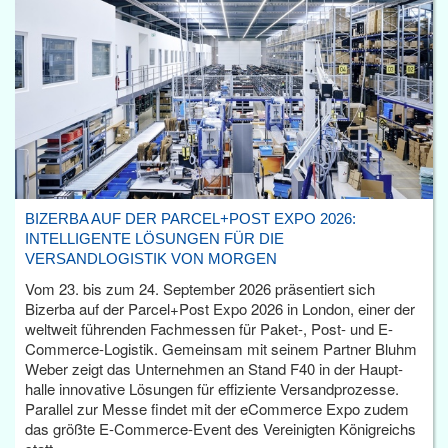
BIZERBA AUF DER PARCEL+POST EXPO 2026:
INTELLIGENTE LÖSUNGEN FÜR DIE
VERSANDLOGISTIK VON MORGEN
Vom 23. bis zum 24. September 2026 präsentiert sich
Bizerba auf der Parcel+Post Expo 2026 in London, einer der
weltweit führenden Fachmessen für Paket-, Post- und E-
Commerce-Logistik. Gemeinsam mit seinem Partner Bluhm
Weber zeigt das Unternehmen an Stand F40 in der Haupt­
halle innovative Lösungen für effiziente Versandprozesse.
Parallel zur Messe findet mit der eCommerce Expo zudem
das größte E-Commerce-Event des Vereinigten Königreichs